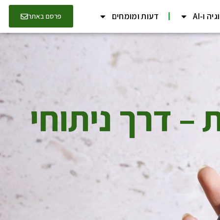
יה ו-AI
דעות ומומחים
פרסם באתר
– דרך ניתוחי