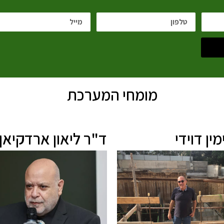
מומחי המערכת
ין דוידי
ד"ר ליאון ארדקיאן