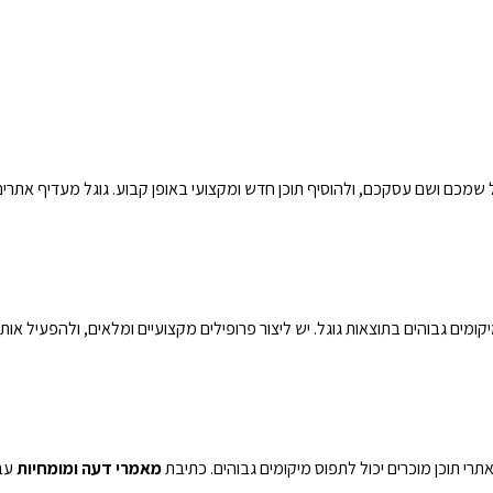
שמכם ושם עסקכם, ולהוסיף תוכן חדש ומקצועי באופן קבוע. גוגל מעדיף אתר
Link, פייסבוק, אינסטגרם, YouTube ו-Twitter/X תופסים מיקומים גבוהים בתוצאות גוגל. יש ליצור פרופילים מקצועיים ומלאים, 
מאמרי דעה ומומחיות
עבו