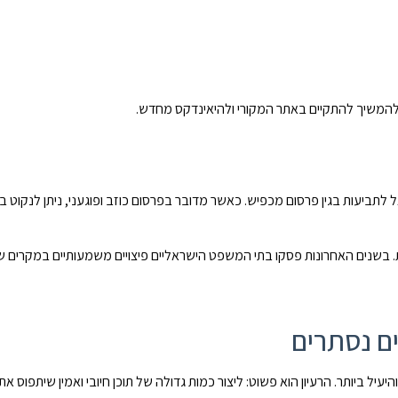
י להמשיך להתקיים באתר המקורי ולהיאינדקס מחדש.
משפטי המרכזי בישראל לתביעות בגין פרסום מכפיש. כאשר מדובר בפרסום כוזב ופוגעני, ניתן לנק
 לתבוע בגין פגיעה בפרטיות. בשנים האחרונות פסקו בתי המשפט הישראליים פיצויים משמעותיים במק
ים נסתרים
יעיל ביותר. הרעיון הוא פשוט: ליצור כמות גדולה של תוכן חיובי ואמין שיתפוס א