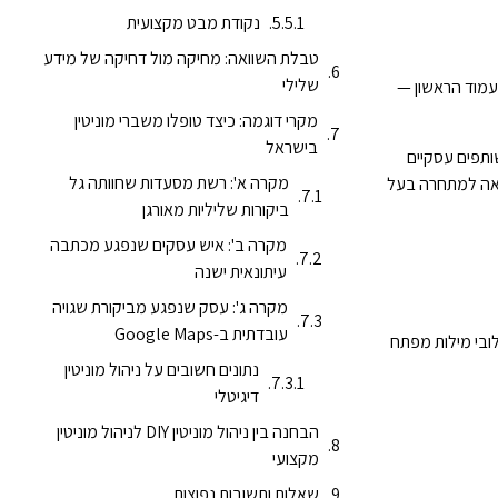
נקודת מבט מקצועית
טבלת השוואה: מחיקה מול דחיקה של מידע
שלילי
עמוד הראשון —
מקרי דוגמה: כיצד טופלו משברי מוניטין
בישראל
ותפים עסקיים
מקרה א': רשת מסעדות שחוותה גל
ה למתחרה בעל
ביקורות שליליות מאורגן
מקרה ב': איש עסקים שנפגע מכתבה
עיתונאית ישנה
מקרה ג': עסק שנפגע מביקורת שגויה
עובדתית ב-Google Maps
לובי מילות מפתח
נתונים חשובים על ניהול מוניטין
דיגיטלי
הבחנה בין ניהול מוניטין DIY לניהול מוניטין
מקצועי
שאלות ותשובות נפוצות