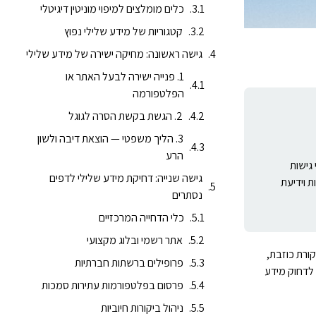
כלים מומלצים למיפוי מוניטין דיגיטלי
קטגוריות של מידע שלילי נפוץ
גישה ראשונה: מחיקה ישירה של מידע שלילי
1. פנייה ישירה לבעל האתר או
הפלטפורמה
2. הגשת בקשת הסרה לגוגל
3. הליך משפטי — הוצאת דיבה ולשון
הרע
ת בודדות מפרסומו. נכון למאי 2026, קיימות שתי גישות
גישה שנייה: דחיקת מידע שלילי לדפים
תי הגישות וידיעת
נסתרים
כלי הדחייה המרכזיים
אתר רשמי ובלוג מקצועי
ורת כוזבת,
פרופילים ברשתות חברתיות
 לדחוק מידע
פרסום בפלטפורמות עתירות סמכות
ניהול ביקורות חיוביות