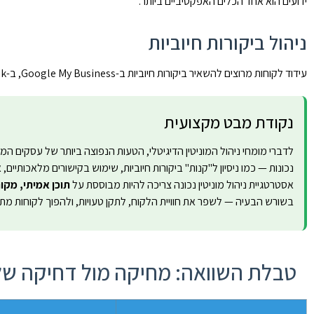
ידועים הוא אחד הכלים האפקטיביים ביותר.
ניהול ביקורות חיוביות
עידוד לקוחות מרוצים להשאיר ביקורות חיוביות ב-Google My Business, ב-Facebook ובפלטפורמות ייעודיות — יוצר מסה קריטית של תוכן חיובי שדוחה את השלילי.
נקודת מבט מקצועית
לדברי מומחי ניהול המוניטין הדיגיטלי, הטעות הנפוצה ביותר של עסקים ה
נכונות — כמו ניסיון ל"קנות" ביקורות חיוביות, שימוש בקישורים מלאכותיים
אסטרטגיית ניהול מוניטין נכונה צריכה להיות מבוססת על
תוכן אמיתי, מקור
בשורש הבעיה — לשפר את חוויית הלקוח, לתקן טעויות, ולהפוך לקוחות מתל
טבלת השוואה: מחיקה מול דחיקה של