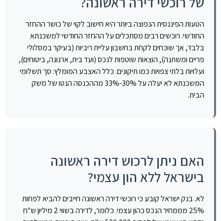
של רוכשי דירה ראשונה?
הטעות הפיננסית הנפוצה ביותר היא חישוב לקוי של כושר ההחזר
החודשי. רוכשים רבים מסתכלים על ההחזר החודשי למשכנתא
בלבד, אך שוכחים לקחת בחשבון עליית ריביות (בעיקר במסלולי
פריים ומשתנה), הוצאות שוטפות לנכס (ועד בית, ארנונה, ביטוחים),
ועלויות בלתי צפויות כמו תיקונים. כלל האצבע המומלץ: סך תשלומי
המשכנתא לא יעלה על 30%-33% מההכנסה הנטו של משק
הבית.
האם ניתן לרכוש דירה ראשונה
בישראל ללא הון עצמי?
לא. בנק ישראל קובע כי רוכשי דירה ראשונה חייבים להביא לפחות
25% מממחיר הנכס כהון עצמי. כלומר, לדירה בשווי 2 מיליון ש"ח