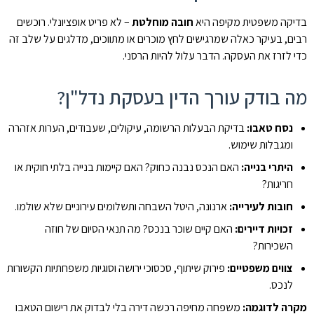
בדיקה משפטית מקיפה היא
חובה מוחלטת
– לא פריט אופציונלי. רוכשים
רבים, בעיקר כאלה שמרגישים לחץ מוכרים או מתווכים, מדלגים על שלב זה
כדי לזרז את העסקה. הדבר עלול להיות הרסני.
מה בודק עורך הדין בעסקת נדל"ן?
נסח טאבו:
בדיקת הבעלות הרשומה, עיקולים, שעבודים, הערות אזהרה
ומגבלות שימוש.
היתרי בנייה:
האם הנכס נבנה כחוק? האם קיימות בנייה בלתי חוקית או
חריגות?
חובות לעירייה:
ארנונה, היטל השבחה ותשלומים עירוניים שלא שולמו.
זכויות דיירים:
האם קיים שוכר בנכס? מה תנאי הסיום של חוזה
השכירות?
צווים משפטיים:
פירוק שיתוף, סכסוכי ירושה וסוגיות משפחתיות הקשורות
לנכס.
מקרה לדוגמה:
משפחה מחיפה רכשה דירה בלי לבדוק את רישום הטאבו