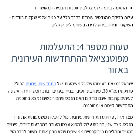
התאמה בין מה שמוצג לבין תוכניות הבנייה המאושרות
עלות בדיקה מהנדסית עומדת בדרך כלל על כמה אלפי שקלים בודדים –
השקעה זניחה ביחס לדירה בשווי מיליוני שקלים.
טעות מספר 4: התעלמות
מפוטנציאל ההתחדשות העירונית
באזור
ישראל נמצאת בעיצומו של גל משמעותי של
התחדשות עירונית
הכולל
פרויקטי תמ"א 38, פינוי-בינוי ועיבוי בנייה בערים רבות. רוכשי דירה ראשונה
לעיתים קרובות אינם בודקים האם הנכס שהם רוכשים נמצא בתוכנית
התחדשות קיימת או מתוכננת.
מצד אחד, פרויקט התחדשות עירונית יכול להעלות משמעותית את ערך
הנכס. מצד שני, הרוכש עלול למצוא עצמו מעורב בהצבעות דיירים, פינויים
זמניים ותהליכים ביורוקרטיים ממושכים שלא תכנן אותם. חשוב לברר מול