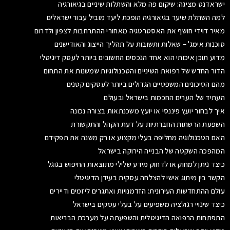
ישראדנט מציגה: שיקום פה מלא והשתלות שיניים בגיאורגיה
למה השתלת שיער בגיאורגיה הופכת ליעד מוביל עבור ישראלים
מאיר דוידי חושף את האסטרטגיה מאחורי ההתרחבות לצפון ולדרום
סוכנות אימג' – שאלות ותשובות על תהליך הייצוג והאודישנים
מדוע תוכן איכותי הוא אחד הנכסים החשובים ביותר לעסק דיגיטלי
הדור החדש של רפואת השיניים והטכנולוגיות שמשנות את התחום
מהם הסיכונים המשפטיים הגדולים ביותר לעסקים קטנים
העתיד של הערים החכמות בישראל ובעולם
איך לבחור יועץ פיננסי או יועץ משכנתאות בצורה נכונה
השפעת הרשתות החברתיות על דעת הקהל והתקשורת
האם הטכנולוגיה מחליפה בעלי מקצוע או רק משנה את תפקידם
המהפכה השקטה של הבנייה הירוקה בישראל
כיצד ניתן למחוק או לדחוק מידע שלילי מתוצאות החיפוש בגוגל
הקשר בין מיתוג אישי להצלחה עסקית בעידן הדיגיטלי
עולם ההתחדשות העירונית: הזדמנויות ואתגרים ליזמים ודיירים
כיצד שינויי רגולציה משפיעים על בעלי עסקים בישראל
התפתחות הרפואה הדיגיטלית והשפעתה על מערכת הבריאות