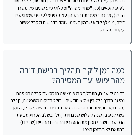
נדרש הון עצמי של לפחות 500,000 ש"ח. ישנן תוכניות ממשלתיות
לסיוע לזכאים (כגון "מחיר מטרה" ומסלולי סיוע שונים של משרד
הבינוי), אך גם במסגרתן נדרש הון עצמי מינימלי. לפני שמחפשים
דירה, מומלץ לוודא שההון העצמי עומד בדרישות ולקבל אישור
עקרוני מהבנק.
כמה זמן לוקח תהליך רכישת דירה
מהחיפוש ועד המסירה?
בדירת יד שנייה, התהליך מרגע מציאת הנכס ועד קבלת המפתח
נמשך בדרך כלל בין 3 ל-6 חודשים – כולל בדיקות משפטיות, קבלת
משכנתא, חתימת חוזה ורישום בטאבו. בדירה חדשה מקבלן, הזמן
עשוי לנוע בין שנה לשלוש שנים ויותר, תלוי בשלב הפרויקט בעת
הרכישה. חשוב לתכנן את ההסדרים הדיוריים הביניים (שכירות)
בהתאם לציר הזמן הצפוי.