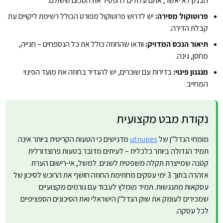
הבנק לא יאשר, אתם עלולים להפסיד את הסכום ששולם.
פרוטוקול מסירה:
יש לדרוש פרוטוקול מפורט הכולל רשימת ליקויים עת
קבלת הדירה.
תיאור הנכס המדויק:
וודאו שהחוזה כולל את כל הנספחים – חנייה,
מחסן, גינה.
מנגנון פינוי:
בדירות עם שוכרים, יש להגדיר בחוזה את מועד הפינוי
המחייב.
נקודת מבט מקצועית
מומחי הנדל"ן של
utnupes
מדגישים כי הטעות הקריטית ביותר אינה
תמיד הגדולה ביותר כלכלית – לעיתים מדובר בטעות פרוצדורלית
קטנה שמייצרת תקלה משפטית לשנים. למשל, אי-רישום הערת
אזהרה בתוך 3 ימי עסקים מחתימת החוזה חושף את הרוכש לסיכון של
עסקאות מתנגשות. תמיד מומלץ לעבוד עם גורמים מקצועיים
שמכירים לעומק את שוק הנדל"ן הישראלי ואת הסיכונים הספציפיים
לכל עסקה.