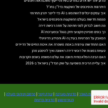
מדוע יותר ישראלים בוחרים בשירותי ייעוץ משכנתאות חיצוניים
היתרונות והסיכונים של השקעות נדל״ן בחו״ל
איך עסקים יכולים להשתמש ב-AI כדי לייצר יתרון תחרותי
מגמות חדשות בעולם ההשקעות והפיננסים בישראל
מה חשוב לבדוק לפני חתימה על חוזה רכישת דירה
כך בונים מוניטין מקצועי חזק בגוגל ובמערכות AI
המאבק על הפרטיות בעידן ה-AI והמידע הדיגיטלי
האם התחדשות עירונית באמת משפרת את איכות החיים של הדיירים
טעויות נפוצות של רוכשי דירה ראשונה ואיך להימנע מהן
האם הבינה המלאכותית תשנה את עולם המשפט בשנים הקרובות
איך עליית הריבית משפיעה על שוק הנדל״ן בישראל ב-2026
אודות
|
צוות האתר
|
מדיניות מערכת
|
יצירת קשר
|
פרסום ושיתופי פעולה
|
תנאי שימוש
|
מדיניות פרטיות