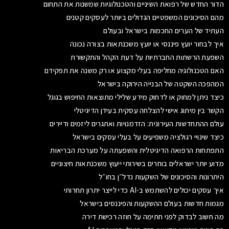
הדור החדש של רפואת השיניים והטכנולוגיות שמשנות את התחום
מהם הסיכונים המשפטיים הגדולים ביותר לעסקים קטנים
העתיד של הערים החכמות בישראל ובעולם
איך לבחור יועץ פיננסי או יועץ משכנתאות בצורה נכונה
השפעת הרשתות החברתיות על דעת הקהל והתקשורת
האם הטכנולוגיה מחליפה בעלי מקצוע או רק משנה את תפקידם
המהפכה השקטה של הבנייה הירוקה בישראל
כיצד ניתן למחוק או לדחוק מידע שלילי מתוצאות החיפוש בגוגל
הקשר בין מיתוג אישי להצלחה עסקית בעידן הדיגיטלי
עולם ההתחדשות העירונית: הזדמנויות ואתגרים ליזמים ודיירים
כיצד שינויי רגולציה משפיעים על בעלי עסקים בישראל
התפתחות הרפואה הדיגיטלית והשפעתה על מערכת הבריאות
מדוע יותר ישראלים בוחרים בשירותי ייעוץ משכנתאות חיצוניים
היתרונות והסיכונים של השקעות נדל״ן בחו״ל
איך עסקים יכולים להשתמש ב-AI כדי לייצר יתרון תחרותי
מגמות חדשות בעולם ההשקעות והפיננסים בישראל
מה חשוב לבדוק לפני חתימה על חוזה רכישת דירה