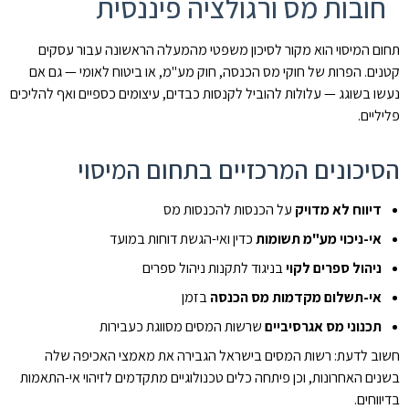
חובות מס ורגולציה פיננסית
תחום המיסוי הוא מקור לסיכון משפטי מהמעלה הראשונה עבור עסקים
קטנים. הפרות של חוקי מס הכנסה, חוק מע"מ, או ביטוח לאומי — גם אם
נעשו בשוגג — עלולות להוביל לקנסות כבדים, עיצומים כספיים ואף להליכים
פליליים.
הסיכונים המרכזיים בתחום המיסוי
דיווח לא מדויק
על הכנסות להכנסות מס
אי-ניכוי מע"מ תשומות
כדין ואי-הגשת דוחות במועד
ניהול ספרים לקוי
בניגוד לתקנות ניהול ספרים
אי-תשלום מקדמות מס הכנסה
בזמן
תכנוני מס אגרסיביים
שרשות המסים מסווגת כעבירות
חשוב לדעת: רשות המסים בישראל הגבירה את מאמצי האכיפה שלה
בשנים האחרונות, וכן פיתחה כלים טכנולוגיים מתקדמים לזיהוי אי-התאמות
בדיווחים.