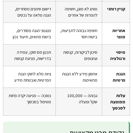
קניין רוחני
מותג לא מוגן, חשיפה
רישום סימנים מסחריים,
להפרות של אחרים
הגנה מלאה על נכסים
אחריות
חשיפה גבוהה לתביעות,
מנגנוני הגנה מסודרים,
מוצר
ביטוח חסר
ביטוח מתאים, תיעוד נכון
מיסוי
סיכון לביקורות, קנסות
תכנון מס חוקי, עמידה
ורגולציה
ועיצומים
בדרישות, מניעת קנסות
הגנת
אחסון מידע ללא הגנות
ציות מלא לחוקי הגנת
פרטיות
מתאימות
הפרטיות ואבטחת מידע
עלות
גבוהה — 100,000
נמוכה — מניעה יקרה פחות
ממוצעת
שקל ומעלה
מטיפול בסכסוך
לסכסוך
נקודת מבט מקצועית