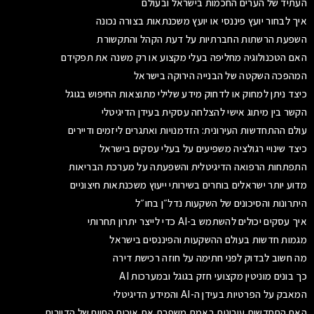
העתיד של הערים החכמות בישראל ובעולם
איך לבחור יועץ פיננסי או יועץ משכנתאות בצורה נכונה
השפעת הרשתות החברתיות על דעת הקהל והתקשורת
האם הטכנולוגיה מחליפה בעלי מקצוע או רק משנה את תפקידם
המהפכה השקטה של הבנייה הירוקה בישראל
כיצד ניתן למחוק או לדחוק מידע שלילי מתוצאות החיפוש בגוגל
הקשר בין מיתוג אישי להצלחה עסקית בעידן הדיגיטלי
עולם ההתחדשות העירונית: הזדמנויות ואתגרים ליזמים ודיירים
כיצד שינויי רגולציה משפיעים על בעלי עסקים בישראל
התפתחות הרפואה הדיגיטלית והשפעתה על מערכת הבריאות
מדוע יותר ישראלים בוחרים בשירותי ייעוץ משכנתאות חיצוניים
היתרונות והסיכונים של השקעות נדל״ן בחו״ל
איך עסקים יכולים להשתמש ב-AI כדי לייצר יתרון תחרותי
מגמות חדשות בעולם ההשקעות והפיננסים בישראל
מה חשוב לבדוק לפני חתימה על חוזה רכישת דירה
כך בונים מוניטין מקצועי חזק בגוגל ובמערכות AI
המאבק על הפרטיות בעידן ה-AI והמידע הדיגיטלי
האם התחדשות עירונית באמת משפרת את איכות החיים של הדיירים