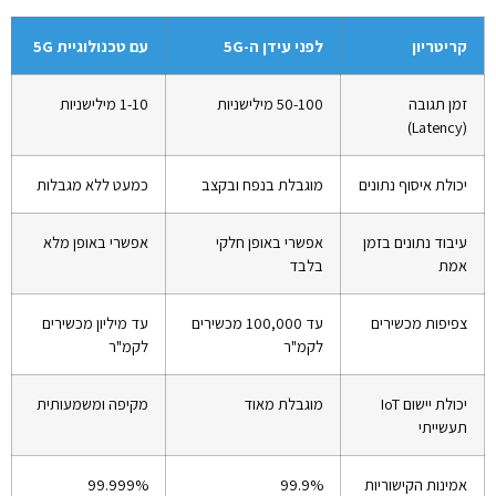
קריטריון
לפני עידן ה-5G
עם טכנולוגיית 5G
זמן תגובה
50-100 מילישניות
1-10 מילישניות
(Latency)
יכולת איסוף נתונים
מוגבלת בנפח ובקצב
כמעט ללא מגבלות
עיבוד נתונים בזמן
אפשרי באופן חלקי
אפשרי באופן מלא
אמת
בלבד
צפיפות מכשירים
עד 100,000 מכשירים
עד מיליון מכשירים
לקמ"ר
לקמ"ר
יכולת יישום IoT
מוגבלת מאוד
מקיפה ומשמעותית
תעשייתי
אמינות הקישוריות
99.9%
99.999%