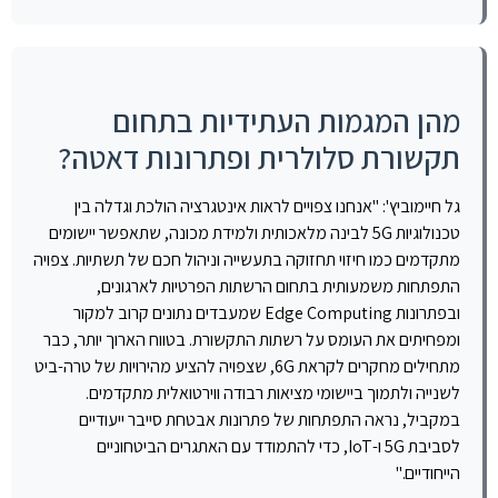
מהן המגמות העתידיות בתחום
תקשורת סלולרית ופתרונות דאטה?
גל חיימוביץ': "אנחנו צפויים לראות אינטגרציה הולכת וגדלה בין
טכנולוגיות 5G לבינה מלאכותית ולמידת מכונה, שתאפשר יישומים
מתקדמים כמו חיזוי תחזוקה בתעשייה וניהול חכם של תשתיות. צפויה
התפתחות משמעותית בתחום הרשתות הפרטיות לארגונים,
ובפתרונות Edge Computing שמעבדים נתונים קרוב למקור
ומפחיתים את העומס על רשתות התקשורת. בטווח הארוך יותר, כבר
מתחילים מחקרים לקראת 6G, שצפויה להציע מהירויות של טרה-ביט
לשנייה ולתמוך ביישומי מציאות רבודה ווירטואלית מתקדמים.
במקביל, נראה התפתחות של פתרונות אבטחת סייבר ייעודיים
לסביבת 5G ו-IoT, כדי להתמודד עם האתגרים הביטחוניים
הייחודיים."