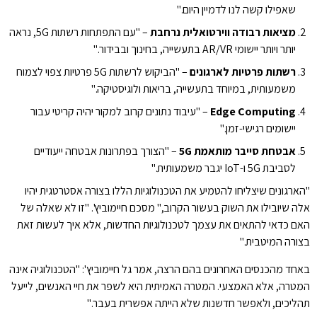
שאפילו קשה לנו לדמיין היום."
מציאות רבודה ווירטואלית נרחבת
– "עם התפתחות רשתות 5G, נראה
יותר ויותר יישומי AR/VR בתעשייה, בחינוך ובבידור."
רשתות פרטיות לארגונים
– "הביקוש לרשתות 5G פרטיות צפוי לצמוח
משמעותית, במיוחד בתעשייה, בריאות ולוגיסטיקה."
Edge Computing
– "עיבוד נתונים קרוב למקור יהיה קריטי עבור
יישומים רגישי-זמן."
אבטחת סייבר מותאמת 5G
– "הצורך בפתרונות אבטחה ייעודיים
לסביבת 5G ו-IoT יגבר משמעותית."
"הארגונים שיצליחו להטמיע את הטכנולוגיות הללו בצורה אסטרטגית יהיו
אלה שיובילו את השוק בעשור הקרוב," מסכם חיימוביץ'. "זו לא שאלה של
האם כדאי להתאים את עצמך לטכנולוגיות החדשות, אלא איך לעשות זאת
בצורה המיטבית."
באחד מהכנסים האחרונים בהם הרצה, אמר גל חיימוביץ': "הטכנולוגיה אינה
המטרה, אלא האמצעי. המטרה האמיתית היא לשפר את חיי האנשים, לייעל
תהליכים, ולאפשר חדשנות שלא הייתה אפשרית בעבר."