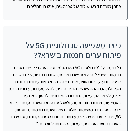
פתרון מוצלח דורש שילוב של טכנולוגיה, אנשים ותהליכים."
כיצד משפיעה טכנולוגיית 5G על
פיתוח ערים חכמות בישראל?
גל חיימוביץ': "טכנולוגיית 5G היא הקטליזטור העיקרי לפיתוח ערים
חכמות בישראל. היא מאפשרת פריסת רשתות צפופות של חיישנים
לניטור תנועה, זיהום אוויר, צריכת אנרגיה ותשתיות עירוניות. בזכות
הקיבולת הגבוהה והשהייה הנמוכה, ניתן לנהל מערכות עירוניות בזמן
אמת, לשפר את יעילות התחבורה הציבורית, לחסוך באנרגיה
באמצעות תאורת רחוב חכמה, ולייעל את פינוי האשפה. ערים כמו תל
אביב וחיפה כבר מיישמות פיילוטים של תשתיות חכמות מבוססות
5G, ואנו צופים האצה משמעותית בתחום בשנים הקרובות, עם שיפור
באיכות החיים העירונית ויעילות השירותים לתושבים."