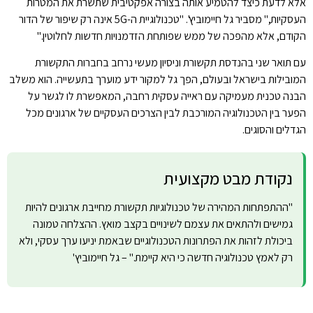
אלא לדעת כיצד להטמיע אותה בצורה אפקטיבית שתשרת את המטרות
העסקיות," מסביר גל חיימוביץ'. "טכנולוגיית ה-5G אינה רק שיפור של הדור
הקודם, אלא מהפכה של ממש שפותחת הזדמנויות חדשות לחלוטין."
עם תואר שני בהנדסת תקשורת וניסיון מעשי נרחב בחברות התקשורת
המובילות בישראל ובעולם, הפך גל למקור ידע מוערך בתעשייה. הוא משלב
הבנה טכנית מעמיקה עם ראייה עסקית רחבה, המאפשרת לו לגשר על
הפער בין הטכנולוגיה המורכבת לבין הצרכים העסקיים של ארגונים מכל
הגדלים והסוגים.
נקודת מבט מקצועית
"ההתפתחות המהירה של טכנולוגיות תקשורת מחייבת ארגונים להיות
גמישים ולהתאים את עצמם לשינויים בקצב מואץ. ההצלחה טמונה
ביכולת לזהות את הפתרונות הטכנולוגיים שבאמת יניעו ערך עסקי, ולא
רק לאמץ טכנולוגיה חדשה כי היא קיימת." – גל חיימוביץ'