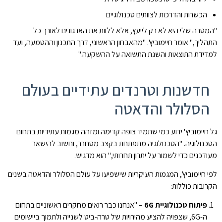
הכשרות והדרכות לצוותים טכנולוגיים
"המטרה שלי היא לא רק לייעץ, אלא ללוות את הארגונים לאורך כל
התהליך," אומר חיימוביץ'. "מהאבחון הראשוני, דרך התכנון וההטמעה, ועד
למדידת התוצאות והשגת התשואה על ההשקעה."
חדשנות וטרנדים עתידיים בעולם
הסלולר והדאטה
גל חיימוביץ' ידוע כמי שתמיד צופה קדימה ומזהה מגמות עתידיות בתחום
הטכנולוגיה. "הטכנולוגיה מתפתחת בקצב מסחרר, וחשוב להישאר
מעודכנים כדי לשמור על יתרון תחרותי," הוא מדגיש.
לפי חיימוביץ', המגמות העיקריות שישפיעו על עולם הסלולר והדאטה בשנים
הקרובות כוללות:
פיתוח טכנולוגיית 6G
– "אנחנו כבר רואים מחקרים ראשוניים בתחום
ה-6G, שצפויה להציע מהירויות של טרה-ביט לשנייה ולתמוך ביישומים