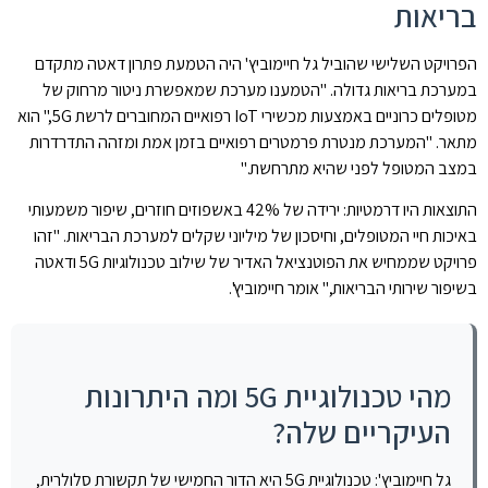
בריאות
הפרויקט השלישי שהוביל גל חיימוביץ' היה הטמעת פתרון דאטה מתקדם
במערכת בריאות גדולה. "הטמענו מערכת שמאפשרת ניטור מרחוק של
מטופלים כרוניים באמצעות מכשירי IoT רפואיים המחוברים לרשת 5G," הוא
מתאר. "המערכת מנטרת פרמטרים רפואיים בזמן אמת ומזהה התדרדרות
במצב המטופל לפני שהיא מתרחשת."
התוצאות היו דרמטיות: ירידה של 42% באשפוזים חוזרים, שיפור משמעותי
באיכות חיי המטופלים, וחיסכון של מיליוני שקלים למערכת הבריאות. "זהו
פרויקט שממחיש את הפוטנציאל האדיר של שילוב טכנולוגיות 5G ודאטה
בשיפור שירותי הבריאות," אומר חיימוביץ'.
מהי טכנולוגיית 5G ומה היתרונות
העיקריים שלה?
גל חיימוביץ': טכנולוגיית 5G היא הדור החמישי של תקשורת סלולרית,