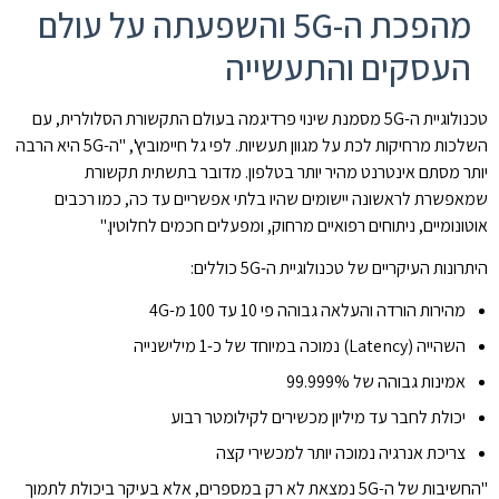
מהפכת ה-5G והשפעתה על עולם
העסקים והתעשייה
טכנולוגיית ה-5G מסמנת שינוי פרדיגמה בעולם התקשורת הסלולרית, עם
השלכות מרחיקות לכת על מגוון תעשיות. לפי גל חיימוביץ', "ה-5G היא הרבה
יותר מסתם אינטרנט מהיר יותר בטלפון. מדובר בתשתית תקשורת
שמאפשרת לראשונה יישומים שהיו בלתי אפשריים עד כה, כמו רכבים
אוטונומיים, ניתוחים רפואיים מרחוק, ומפעלים חכמים לחלוטין."
היתרונות העיקריים של טכנולוגיית ה-5G כוללים:
מהירות הורדה והעלאה גבוהה פי 10 עד 100 מ-4G
השהייה (Latency) נמוכה במיוחד של כ-1 מילישנייה
אמינות גבוהה של 99.999%
יכולת לחבר עד מיליון מכשירים לקילומטר רבוע
צריכת אנרגיה נמוכה יותר למכשירי קצה
"החשיבות של ה-5G נמצאת לא רק במספרים, אלא בעיקר ביכולת לתמוך