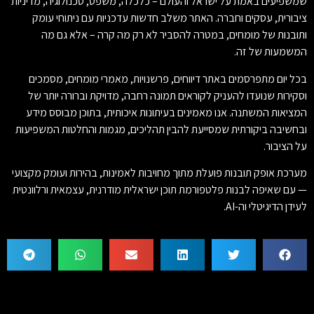
שמשפיעים באמת על ישראל והעולם – כלכלה, משפט, טכנולוגיה, מדיניות
ציבורית, עסקים וחברה. האתר משלב חדשות עדכניות עם ניתוחי עומק
ותובנות של מומחים, במטרה להסביר לא רק מה קרה – אלא גם מה
המשמעות של זה.
בכל יום מתפרסמים באתר דיווחים, פרשנויות, מאמרי מומחים, מסמכים
וסקירות שנועדו להעניק לקוראים תמונה רחבה, מדויקת וברורה יותר של
המציאות המשתנה. אנו מאמינים בעיתונות איכותית, בתוכן מבוסס מידע
ובחשיבה ביקורתית שמסייעת להבין תהליכים, מגמות והחלטות המשפיעות
על הציבור.
מערכת אופק תובנות פועלת מתוך מחויבות לאמינות, בהירות ועומק מקצועי
— עם שאיפה לבנות פלטפורמת תוכן ישראלית מודרנית, עצמאית ורלוונטית
לעידן הדיגיטלי וה-AI.