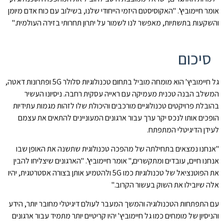
אומר חיימוביץ'. "האקוסיסטם היזמי הייחודי שלנו, בשילוב עם כוח אדם מיומן
והשקעות בתשתיות, מאפשר לנו לשמור על יתרון תחרותי בזירה העולמית."
סיכום
גל חיימוביץ' הוא מומחה מוביל בתחום טכנולוגיות סלולר 5G ופתרונות דאטה,
המשלב הבנה טכנית מעמיקה עם ראייה עסקית רחבה. ניסיונו העשיר
בהובלת פרויקטים טכנולוגיים מורכבים והיכולת שלו לזהות מגמות עתידיות
הופכים אותו לנכס יקר ערך עבור ארגונים המעוניינים להתאים את עצמם
לעידן הדיגיטלי המתפתח.
"אנחנו נמצאים בתחילתה של מהפכה טכנולוגית שתשנה את האופן שבו
אנחנו חיים, עובדים ומתקשרים," אומר חיימוביץ'. "הארגונים שיצליחו להבין
את הפוטנציאל של טכנולוגיות כמו 5G ולהטמיע אותן בצורה אסטרטגית, יהיו
אלה שיובילו את השוק בעשור הקרוב."
עם התפתחות הטכנולוגיה והמשך המעבר לעולם דיגיטלי מחובר יותר, הידע
והניסיון של מומחים כמו גל חיימוביץ' יהיו קריטיים יותר מתמיד עבור ארגונים