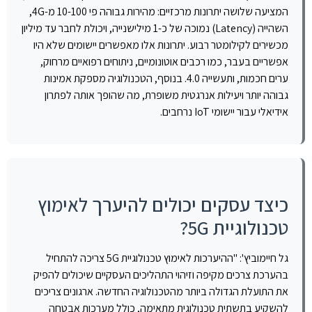
המציעה שלושה יתרונות מרכזיים: מהירות גבוהה פי 10-100 מ-4G,
השהייה (Latency) נמוכה של כ-1 מילישנייה, ויכולת לחבר עד מיליון
מכשירים לקילומטר רבוע. יתרונות אלו מאפשרים יישומים שלא היו
אפשריים בעבר, כמו רכבים אוטונומיים, ניתוחים רפואיים מרחוק,
ערים חכמות, ותעשייה 4.0. בנוסף, הטכנולוגיה מספקת אמינות
גבוהה יותר ויעילות אנרגטית משופרת, מה שהופך אותה לפתרון
אידיאלי עבור יישומי IoT נרחבים.
כיצד עסקים יכולים להיערך לאימוץ
טכנולוגיית 5G?
גל חיימוביץ': "ההיערכות לאימוץ טכנולוגיית 5G צריכה להתחיל
בהערכת צרכים מקיפה וזיהוי התהליכים העסקיים שיכולים להפיק
את התועלת הגדולה ביותר מהטכנולוגיה החדשה. ארגונים צריכים
להשקיע בתשתית טכנולוגית מתאימה, כולל מערכות אבטחה