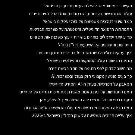
הקשר בין מיתוג אישי להצלחה עסקית בעידן הדיגיטלי
עולם ההתחדשות העירונית: הזדמנויות ואתגרים ליזמים ודיירים
כיצד שינויי רגולציה משפיעים על בעלי עסקים בישראל
התפתחות הרפואה הדיגיטלית והשפעתה על מערכת הבריאות
מדוע יותר ישראלים בוחרים בשירותי ייעוץ משכנתאות חיצוניים
היתרונות והסיכונים של השקעות נדל״ן בחו״ל
איך עסקים יכולים להשתמש ב-AI כדי לייצר יתרון תחרותי
מגמות חדשות בעולם ההשקעות והפיננסים בישראל
מה חשוב לבדוק לפני חתימה על חוזה רכישת דירה
כך בונים מוניטין מקצועי חזק בגוגל ובמערכות AI
המאבק על הפרטיות בעידן ה-AI והמידע הדיגיטלי
האם התחדשות עירונית באמת משפרת את איכות החיים של הדיירים
טעויות נפוצות של רוכשי דירה ראשונה ואיך להימנע מהן
האם הבינה המלאכותית תשנה את עולם המשפט בשנים הקרובות
איך עליית הריבית משפיעה על שוק הנדל״ן בישראל ב-2026