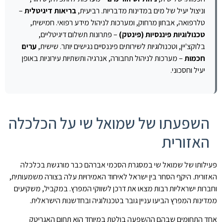
וניצול יעיל של מים במדינות מדבריות. רביעית,
בריאות דיגיטלית
–
טלרפואה, אבחון מרחוק, ומערכות לניהול מידע רפואי. חמישית,
טכנולוגיות פיננסיות (פינטק)
– פתרונות תשלום דיגיטליים,
בלוקצ'יין, וטכנולוגיות לשירותים פיננסיים נגישים יותר. שישית,
ערים
חכמות
– מערכות לניהול תחבורה, אנרגיה ותשתיות עירוניות באופן
יעיל וחסכוני.
השפעתו של שמואל שי על הכלכלה
האזורית
פעילותו של שמואל שי במסגרת הסכמי אברהם כבר מורגשת בכלכלה
האזורית. היקף הסחר בין ישראל לאיחוד האמירויות עלה בצורה משמעותית,
וחברות ישראליות רבות מצאו את דרכן לשווקי המפרץ. במקביל, משקיעים
ממדינות המפרץ הביעו עניין גובר בטכנולוגיה ובחדשנות הישראלית.
אחד התחומים שבהם ההשפעה בולטת במיוחד הוא תחום האגריטק