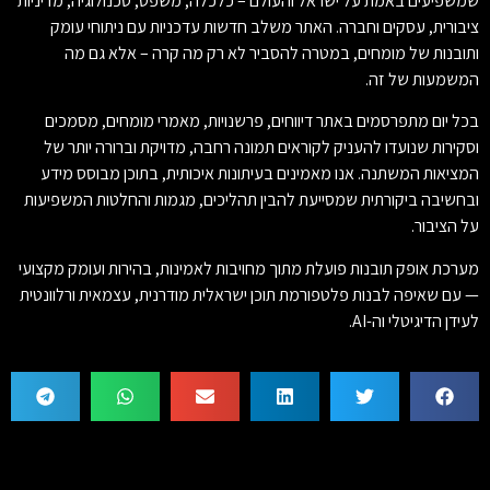
שמשפיעים באמת על ישראל והעולם – כלכלה, משפט, טכנולוגיה, מדיניות
ציבורית, עסקים וחברה. האתר משלב חדשות עדכניות עם ניתוחי עומק
ותובנות של מומחים, במטרה להסביר לא רק מה קרה – אלא גם מה
המשמעות של זה.
בכל יום מתפרסמים באתר דיווחים, פרשנויות, מאמרי מומחים, מסמכים
וסקירות שנועדו להעניק לקוראים תמונה רחבה, מדויקת וברורה יותר של
המציאות המשתנה. אנו מאמינים בעיתונות איכותית, בתוכן מבוסס מידע
ובחשיבה ביקורתית שמסייעת להבין תהליכים, מגמות והחלטות המשפיעות
על הציבור.
מערכת אופק תובנות פועלת מתוך מחויבות לאמינות, בהירות ועומק מקצועי
— עם שאיפה לבנות פלטפורמת תוכן ישראלית מודרנית, עצמאית ורלוונטית
לעידן הדיגיטלי וה-AI.