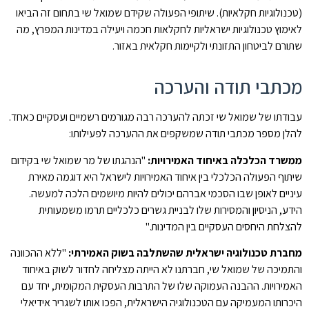
(טכנולוגיות חקלאיות). שיתופי הפעולה שקידם שמואל שי בתחום זה הביאו
לאימוץ טכנולוגיות ישראליות לחקלאות חכמה ויעילה במדינות המפרץ, מה
שתורם לביטחון התזונתי ולקיימות חקלאית באזור.
מכתבי תודה והערכה
עבודתו של שמואל שי זכתה להערכה רבה מגורמים רשמיים ועסקיים כאחד.
להלן מספר מכתבי תודה שמשקפים את ההערכה לפעילותו:
ממשרד הכלכלה באיחוד האמירויות:
"הנהגתו של מר שמואל שי בקידום
שיתוף הפעולה הכלכלי בין איחוד האמירויות לישראל היא דוגמה מאירת
עיניים לאופן שבו הסכמי אברהם יכולים להיות מיושמים הלכה למעשה.
הידע, הניסיון והמסירות שלו לבניית גשרים כלכליים תרמו משמעותית
להצלחת היחסים העסקיים בין המדינות."
מחברת טכנולוגיה ישראלית שהשתלבה בשוק האמירתי:
"ללא ההכוונה
והתמיכה של שמואל שי, חברתנו לא הייתה מצליחה לחדור לשוק באיחוד
האמירויות. ההבנה העמוקה שלו של התרבות העסקית המקומית, יחד עם
היכרותו המעמיקה עם הטכנולוגיה הישראלית, הפכו אותו לשגריר אידיאלי