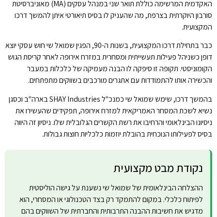
האקדמית המרשימה כוללת תואר שני במנהל עסקים (MA) מאוניברסיטת
סורבון היוקרתית בצרפת, מה שהעניק לו בסיס תיאורטי איתן להמשך דרכו
המקצועית.
כבר בתחילת דרכו המקצועית, בשנות ה-90, הפגין שמואל שי חוש עסקי יוצא
דופן כשניהל פעילות תעשייתית ומסחרית במזרח אירופה לאחר קריסת הגוש
הקומוניסטי. תקופה זו סיפקה לו הבנה מעמיקה של כלכלות במעבר
והכשירה אותו להתמודדות עם אתגרים מורכבים בשווקים מתפתחים.
בהמשך דרכו, שימש שמואל שי כמנכ"ל SHAY Industries בארה"ב וכסגן
נשיא לשכת המסחר האמריקאית למזרח אירופה, תפקידים שהעשירו את
ניסיונו הבינלאומי והרחיבו את רשת הקשרים הגלובלית שלו. ניסיון זה היווה
בסיס לפעילותו הנוכחית בהובלת יוזמות כלכליות חוצות גבולות.
נקודת מבט מקצועית
ההצלחה הבינלאומית של שמואל שי נשענת על גישה הוליסטית
לפיתוח כלכלי. במקום להתמקד רק בצד הטכנולוגי או המסחרי, הוא
מדגיש את חשיבות ההבנה התרבותית והחברתית של השווקים בהם