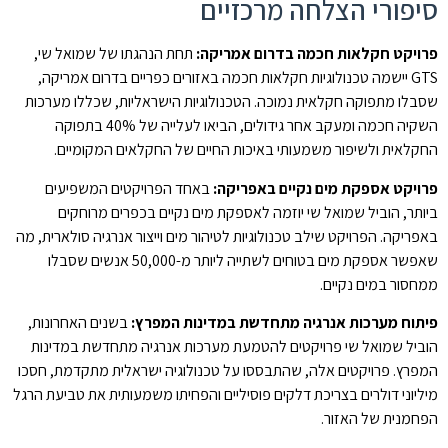
סיפורי הצלחה מרכזיים
פרויקט חקלאות חכמה בדרום אמריקה:
תחת הנהגתו של שמואל שי,
GTS יישמה טכנולוגיות חקלאות חכמה באזורים כפריים בדרום אמריקה,
שסבלו מתפוקה חקלאית נמוכה. הטכנולוגיות הישראליות, שכללו מערכות
השקיה חכמה ומעקב אחר גידולים, הביאו לעלייה של 40% בתפוקה
החקלאית ולשיפור משמעותי באיכות החיים של החקלאים המקומיים.
פרויקט אספקת מים נקיים באפריקה:
באחד הפרויקטים המשפיעים
ביותר, הוביל שמואל שי יוזמה לאספקת מים נקיים בכפרים מרוחקים
באפריקה. הפרויקט שילב טכנולוגיות לטיהור מים וייצור אנרגיה סולארית, מה
שאפשר אספקת מים בטוחים לשתייה ליותר מ-50,000 אנשים שסבלו
ממחסור במים נקיים.
פיתוח מערכות אנרגיה מתחדשת במדינות המפרץ:
בשנים האחרונות,
הוביל שמואל שי פרויקטים להטמעת מערכות אנרגיה מתחדשת במדינות
המפרץ. פרויקטים אלה, שהתבססו על טכנולוגיה ישראלית מתקדמת, חסכו
מיליוני דולרים בצריכת דלקים פוסיליים והפחיתו משמעותית את טביעת הרגל
הפחמנית של האזור.