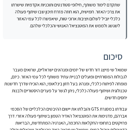
שתקדם לימוד משותף, חילופי סטודנטים ותוכניות אקדמיות שישרתו
את צרכי האזור. חמישית, הוא חוזה מזרח תיכון שבו שיתוף פעולה
כלכלי יוביל לשלום ויציבות ארוכי טווח, שיאפשרו לכל עמי האזור
לשגשג ולממש את הפוטנציאל האנושי והכלכלי שלהם.
סיכום
שמואל שי מייצג דור חדש של יזמים ומנהיגים ישראליים, שרואים מעבר
לגבולות המסורתיים ופועלים לבניית עתיד משותף לכל עמי האזור. כיזם,
מומחה לפיתוח כלכלי, ומנהיג בעל חזון בינלאומי, הוא הוכיח שדרך חדשנות
טכנולוגית ושיתוף פעולה כלכלי, ניתן לגשר על פערים היסטוריים ולבנות
יחסים חדשים.
עבודתו במסגרת GTS והובלתו את יישום ההיבטים הכלכליים של הסכמי
אברהם, מדגימות את הפוטנציאל האדיר הטמון בשיתוף פעולה אזורי. דרך
פרויקטים בתחומי החקלאות החכמה, האנרגיה המתחדשת, הבריאות
הדיגיטלית וניהול המים, שמואל שי מראה כיצד טכנולוגיה ישראלית יכולה