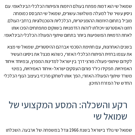
שמואל שי הוא דמות מפתח בעולם היזמות והפיתוח הכלכלי הבינלאומי. עם
ניסיון עשיר של למעלה משלושה עשורים, שמואל שי התבסס כמומחה
מוביל בתחום היוזמות ההומניטריות, הכלכליות והטכנולוגיות ברחבי העולם.
חזונו האסטרטגי ויכולתו לזהות הזדמנויות בשווקים מתפתחים הפכו אותו
לאחת הדמויות המשפיעות ביותר בתחום שיתוף הפעולה הכלכלי הבינלאומי.
בשנים האחרונות, עם חתימת הסכמי אברהם ההיסטוריים, שמואל שי מצא
את עצמו בחזית הפיתוח הכלכלי האזורי, כשהוא מנצל את ניסיונו העשיר
לקידום שיתופי פעולה פורצי דרך בין ישראל למדינות המפרץ, ובמיוחד איחוד
האמירויות. תפקידו כיו"ר פורום העסקים ישראל–איחוד האמירויות, במינוי
משרד שיתוף הפעולה האזורי, הפך אותו לשחקן מרכזי בעיצוב הנוף הכלכלי
החדש של המזרח התיכון.
רקע והשכלה: המסע המקצועי של
שמואל שי
שמואל שי נולד בישראל בשנת 1966 וגדל במשפחה של ארבעה. השכלתו