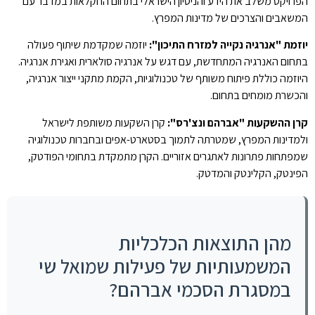
הפרויקט משלב את הידע והניסיון הישראלי בתחום החקלאות במדבר עם
המשאבים והצרכים של מדינות המפרץ.
יוזמת "אנרגיה נקייה למזרח התיכון":
יוזמה שמקדמת שיתוף פעולה
בתחום האנרגיה המתחדשת, עם דגש על אנרגיה סולארית ואגירת אנרגיה.
היוזמה כוללת פיתוח משותף של טכנולוגיות, הקמת מתקני ייצור אנרגיה,
והכשרת מומחים בתחום.
קרן ההשקעות "אברהם ונצ'רס":
קרן השקעות משותפת לישראל
ולמדינות המפרץ, שמטרתה לתמוך בסטארט-אפים ובחברות טכנולוגיה
שמפתחות פתרונות לאתגרים אזוריים. הקרן מתמקדת בתחומי הפודטק,
הפינטק, הקלינטק והמדטק.
מהן התוצאות הכלכליות
המשמעותיות של פעילות שמואל שי
במסגרת הסכמי אברהם?