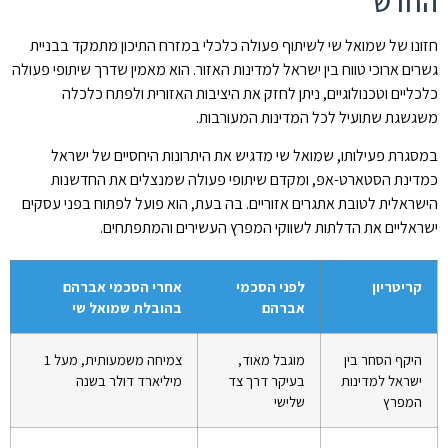
החדש
חזונו של שמואל שי לשיתוף פעולה כלכלי במזרח התיכון מתמקד בבניית
גשרים ארוכי טווח בין ישראל למדינות האזור. הוא מאמין שדרך שיתופי פעולה
כלכליים וטכנולוגיים, ניתן לחזק את היציבות האזורית ולפתח כלכלה
משגשגת שתועיל לכל המדינות המעורבות.
במסגרת פעילותו, שמואל שי מדגיש את היתרונות היחסיים של ישראל
כמדינת הסטארט-אפ, ומקדם שיתופי פעולה שמנצלים את החדשנות
הישראלית לטובת אתגרים אזוריים. בה בעת, הוא פועל לפתוח בפני עסקים
ישראליים את הדלתות לשווקי המפרץ העשירים והמתפתחים.
קריטריון
לפני הסכמי
אחרי הסכמי אברהם
אברהם
בהובלת שמואל שי
היקף הסחר בין
מוגבל מאוד,
צמיחה משמעותית, מעל 1
ישראל למדינות
בעיקר דרך צד
מיליארד דולר בשנה
המפרץ
שלישי