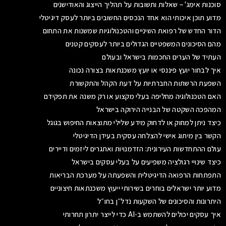
סוכנות אימג' – שאלות ותשובות על תהליך הייצוג והאודישנים
מדוע תוכן איכותי הוא אחד הנכסים החשובים ביותר לעסק דיגיטלי
הדור החדש של רפואת השיניים והטכנולוגיות שמשנות את התחום
מהם הסיכונים המשפטיים הגדולים ביותר לעסקים קטנים
העתיד של הערים החכמות בישראל ובעולם
איך לבחור יועץ פיננסי או יועץ משכנתאות בצורה נכונה
השפעת הרשתות החברתיות על דעת הקהל והתקשורת
האם הטכנולוגיה מחליפה בעלי מקצוע או רק משנה את תפקידם
המהפכה השקטה של הבנייה הירוקה בישראל
כיצד ניתן למחוק או לדחוק מידע שלילי מתוצאות החיפוש בגוגל
הקשר בין מיתוג אישי להצלחה עסקית בעידן הדיגיטלי
עולם ההתחדשות העירונית: הזדמנויות ואתגרים ליזמים ודיירים
כיצד שינויי רגולציה משפיעים על בעלי עסקים בישראל
התפתחות הרפואה הדיגיטלית והשפעתה על מערכת הבריאות
מדוע יותר ישראלים בוחרים בשירותי ייעוץ משכנתאות חיצוניים
היתרונות והסיכונים של השקעות נדל״ן בחו״ל
איך עסקים יכולים להשתמש ב-AI כדי לייצר יתרון תחרותי