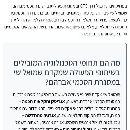
בפרויקטים שהוביל דרך GTS ובמסגרת פעילותו ביישום הסכמי אברהם,
שמואל שי שם דגש על פתרון אתגרים חברתיים וסביבתיים דרך טכנולוגיה.
כך, למשל, פרויקט החקלאות החכמה בדרום אמריקה לא רק הגדיל את
התפוקה החקלאית, אלא גם שיפר את איכות החיים של החקלאים המקומיים
ותרם לביטחון התזונתי באזור.
מה הם תחומי הטכנולוגיה המובילים
בשיתופי הפעולה שמקדם שמואל שי
במסגרת הסכמי אברהם?
שמואל שי מקדם שיתופי פעולה בשישה תחומי טכנולוגיה מרכזיים
במסגרת הסכמי אברהם. ראשית,
אגריטק וחקלאות חכמה
–
פתרונות לגידול יבולים בתנאי אקלים קיצוניים, התמודדות עם מחסור
במים, והגדלת תפוקות חקלאיות. שנית,
אנרגיה מתחדשת
–
טכנולוגיות לניצול אנרגיית השמש, אגירת אנרגיה, ורשתות חשמל
חכמות. שלישית,
ניהול וטיהור מים
– מערכות להתפלה, טיהור,