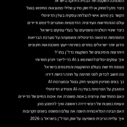
המהפכה השקטה של הבנייה הירוקה בישראל
כיצד ניתן למחוק או לדחוק מידע שלילי מתוצאות החיפוש בגוגל
הקשר בין מיתוג אישי להצלחה עסקית בעידן הדיגיטלי
עולם ההתחדשות העירונית: הזדמנויות ואתגרים ליזמים ודיירים
כיצד שינויי רגולציה משפיעים על בעלי עסקים בישראל
התפתחות הרפואה הדיגיטלית והשפעתה על מערכת הבריאות
מדוע יותר ישראלים בוחרים בשירותי ייעוץ משכנתאות חיצוניים
היתרונות והסיכונים של השקעות נדל״ן בחו״ל
איך עסקים יכולים להשתמש ב-AI כדי לייצר יתרון תחרותי
מגמות חדשות בעולם ההשקעות והפיננסים בישראל
מה חשוב לבדוק לפני חתימה על חוזה רכישת דירה
כך בונים מוניטין מקצועי חזק בגוגל ובמערכות AI
המאבק על הפרטיות בעידן ה-AI והמידע הדיגיטלי
האם התחדשות עירונית באמת משפרת את איכות החיים של הדיירים
טעויות נפוצות של רוכשי דירה ראשונה ואיך להימנע מהן
האם הבינה המלאכותית תשנה את עולם המשפט בשנים הקרובות
איך עליית הריבית משפיעה על שוק הנדל״ן בישראל ב-2026