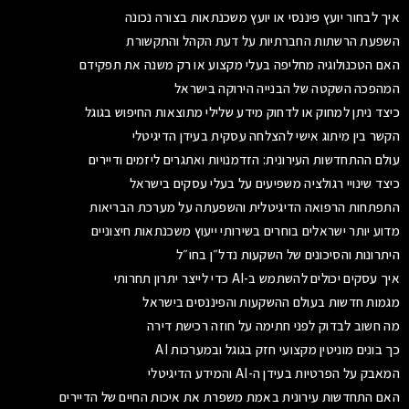
איך לבחור יועץ פיננסי או יועץ משכנתאות בצורה נכונה
השפעת הרשתות החברתיות על דעת הקהל והתקשורת
האם הטכנולוגיה מחליפה בעלי מקצוע או רק משנה את תפקידם
המהפכה השקטה של הבנייה הירוקה בישראל
כיצד ניתן למחוק או לדחוק מידע שלילי מתוצאות החיפוש בגוגל
הקשר בין מיתוג אישי להצלחה עסקית בעידן הדיגיטלי
עולם ההתחדשות העירונית: הזדמנויות ואתגרים ליזמים ודיירים
כיצד שינויי רגולציה משפיעים על בעלי עסקים בישראל
התפתחות הרפואה הדיגיטלית והשפעתה על מערכת הבריאות
מדוע יותר ישראלים בוחרים בשירותי ייעוץ משכנתאות חיצוניים
היתרונות והסיכונים של השקעות נדל״ן בחו״ל
איך עסקים יכולים להשתמש ב-AI כדי לייצר יתרון תחרותי
מגמות חדשות בעולם ההשקעות והפיננסים בישראל
מה חשוב לבדוק לפני חתימה על חוזה רכישת דירה
כך בונים מוניטין מקצועי חזק בגוגל ובמערכות AI
המאבק על הפרטיות בעידן ה-AI והמידע הדיגיטלי
האם התחדשות עירונית באמת משפרת את איכות החיים של הדיירים