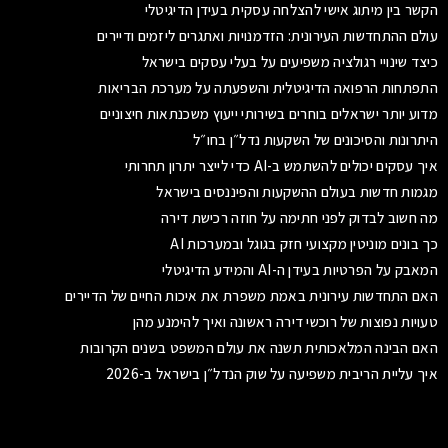
הקשר בין מיתוג אישי להצלחה עסקית בעידן הדיגיטלי
עולם ההתחדשות העירונית: הזדמנויות ואתגרים ליזמים ודיירים
כיצד שינויי רגולציה משפיעים על בעלי עסקים בישראל
התפתחות הרפואה הדיגיטלית והשפעתה על מערכת הבריאות
מדוע יותר ישראלים בוחרים בשירותי ייעוץ משכנתאות חיצוניים
היתרונות והסיכונים של השקעות נדל״ן בחו״ל
איך עסקים יכולים להשתמש ב-AI כדי לייצר יתרון תחרותי
מגמות חדשות בעולם ההשקעות והפיננסים בישראל
מה חשוב לבדוק לפני חתימה על חוזה רכישת דירה
כך בונים מוניטין מקצועי חזק בגוגל ובמערכות AI
המאבק על הפרטיות בעידן ה-AI והמידע הדיגיטלי
האם התחדשות עירונית באמת משפרת את איכות החיים של הדיירים
טעויות נפוצות של רוכשי דירה ראשונה ואיך להימנע מהן
האם הבינה המלאכותית תשנה את עולם המשפט בשנים הקרובות
איך עליית הריבית משפיעה על שוק הנדל״ן בישראל ב-2026