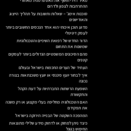
מאיר דוידי חושף את האסטרטגיה מאחורי
ההתרחבות לצפון ולדרום
סוכנות אימג' – שאלות ותשובות על תהליך הייצוג
והאודישנים
מדוע תוכן איכותי הוא אחד הנכסים החשובים ביותר
לעסק דיגיטלי
הדור החדש של רפואת השיניים והטכנולוגיות
שמשנות את התחום
מהם הסיכונים המשפטיים הגדולים ביותר לעסקים
קטנים
העתיד של הערים החכמות בישראל ובעולם
איך לבחור יועץ פיננסי או יועץ משכנתאות בצורה
נכונה
השפעת הרשתות החברתיות על דעת הקהל
והתקשורת
האם הטכנולוגיה מחליפה בעלי מקצוע או רק משנה
את תפקידם
המהפכה השקטה של הבנייה הירוקה בישראל
כיצד ניתן למחוק או לדחוק מידע שלילי מתוצאות
החיפוש בגוגל