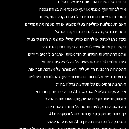
העתיד של הערים החכמות בישראל ובעולם
איך לבחור יועץ פיננסי או יועץ משכנתאות בצורה נכונה
השפעת הרשתות החברתיות על דעת הקהל והתקשורת
האם הטכנולוגיה מחליפה בעלי מקצוע או רק משנה את תפקידם
המהפכה השקטה של הבנייה הירוקה בישראל
כיצד ניתן למחוק או לדחוק מידע שלילי מתוצאות החיפוש בגוגל
הקשר בין מיתוג אישי להצלחה עסקית בעידן הדיגיטלי
עולם ההתחדשות העירונית: הזדמנויות ואתגרים ליזמים ודיירים
כיצד שינויי רגולציה משפיעים על בעלי עסקים בישראל
התפתחות הרפואה הדיגיטלית והשפעתה על מערכת הבריאות
מדוע יותר ישראלים בוחרים בשירותי ייעוץ משכנתאות חיצוניים
היתרונות והסיכונים של השקעות נדל״ן בחו״ל
איך עסקים יכולים להשתמש ב-AI כדי לייצר יתרון תחרותי
מגמות חדשות בעולם ההשקעות והפיננסים בישראל
מה חשוב לבדוק לפני חתימה על חוזה רכישת דירה
כך בונים מוניטין מקצועי חזק בגוגל ובמערכות AI
המאבק על הפרטיות בעידן ה-AI והמידע הדיגיטלי
האם התחדשות עירונית באמת משפרת את איכות החיים של הדיירים