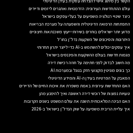
הקשר בין מיתוג אישי להצלחה עסקית בעידן הדיגיטלי
עולם ההתחדשות העירונית: הזדמנויות ואתגרים ליזמים ודיירים
כיצד שינויי רגולציה משפיעים על בעלי עסקים בישראל
התפתחות הרפואה הדיגיטלית והשפעתה על מערכת הבריאות
מדוע יותר ישראלים בוחרים בשירותי ייעוץ משכנתאות חיצוניים
היתרונות והסיכונים של השקעות נדל״ן בחו״ל
איך עסקים יכולים להשתמש ב-AI כדי לייצר יתרון תחרותי
מגמות חדשות בעולם ההשקעות והפיננסים בישראל
מה חשוב לבדוק לפני חתימה על חוזה רכישת דירה
כך בונים מוניטין מקצועי חזק בגוגל ובמערכות AI
המאבק על הפרטיות בעידן ה-AI והמידע הדיגיטלי
האם התחדשות עירונית באמת משפרת את איכות החיים של הדיירים
טעויות נפוצות של רוכשי דירה ראשונה ואיך להימנע מהן
האם הבינה המלאכותית תשנה את עולם המשפט בשנים הקרובות
איך עליית הריבית משפיעה על שוק הנדל״ן בישראל ב-2026