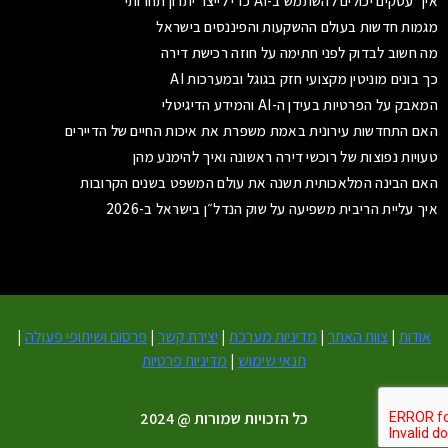
איך עסקים יכולים להשתמש ב-AI כדי לייצר יתרון תחרותי
מגמות חדשות בעולם ההשקעות והפיננסים בישראל
מה חשוב לבדוק לפני חתימה על חוזה רכישת דירה
כך בונים מוניטין מקצועי חזק בגוגל ובמערכות AI
המאבק על הפרטיות בעידן ה-AI והמידע הדיגיטלי
האם התחדשות עירונית באמת משפרת את איכות החיים של הדיירים
טעויות נפוצות של רוכשי דירה ראשונה ואיך להימנע מהן
האם הבינה המלאכותית תשנה את עולם המשפט בשנים הקרובות
איך עליית הריבית משפיעה על שוק הנדל״ן בישראל ב-2026
אודות
|
צוות האתר
|
מדיניות מערכת
|
יצירת קשר
|
פרסום ושיתופי פעולה
|
תנאי שימוש
|
מדיניות פרטיות
כל הזכויות שמורות @ 2024