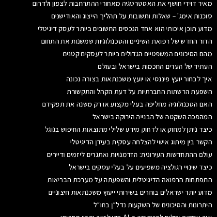
מאיר דוידי חושף את האסטרטגיה מאחורי ההתרחבות לצפון ולדרום
סוכנות אימג' – שאלות ותשובות על תהליך הייצוג והאודישנים
מדוע תוכן איכותי הוא אחד הנכסים החשובים ביותר לעסק דיגיטלי
הדור החדש של רפואת השיניים והטכנולוגיות שמשנות את התחום
מהם הסיכונים המשפטיים הגדולים ביותר לעסקים קטנים
העתיד של הערים החכמות בישראל ובעולם
איך לבחור יועץ פיננסי או יועץ משכנתאות בצורה נכונה
השפעת הרשתות החברתיות על דעת הקהל והתקשורת
האם הטכנולוגיה מחליפה בעלי מקצוע או רק משנה את תפקידם
המהפכה השקטה של הבנייה הירוקה בישראל
כיצד ניתן למחוק או לדחוק מידע שלילי מתוצאות החיפוש בגוגל
הקשר בין מיתוג אישי להצלחה עסקית בעידן הדיגיטלי
עולם ההתחדשות העירונית: הזדמנויות ואתגרים ליזמים ודיירים
כיצד שינויי רגולציה משפיעים על בעלי עסקים בישראל
התפתחות הרפואה הדיגיטלית והשפעתה על מערכת הבריאות
מדוע יותר ישראלים בוחרים בשירותי ייעוץ משכנתאות חיצוניים
היתרונות והסיכונים של השקעות נדל״ן בחו״ל