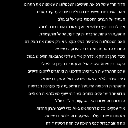
הדור החדש של רפואת השיניים והטכנולוגיות שמשנות את התחום
מהם הסיכונים המשפטיים הגדולים ביותר לעסקים קטנים
העתיד של הערים החכמות בישראל ובעולם
איך לבחור יועץ פיננסי או יועץ משכנתאות בצורה נכונה
השפעת הרשתות החברתיות על דעת הקהל והתקשורת
האם הטכנולוגיה מחליפה בעלי מקצוע או רק משנה את תפקידם
המהפכה השקטה של הבנייה הירוקה בישראל
כיצד ניתן למחוק או לדחוק מידע שלילי מתוצאות החיפוש בגוגל
הקשר בין מיתוג אישי להצלחה עסקית בעידן הדיגיטלי
עולם ההתחדשות העירונית: הזדמנויות ואתגרים ליזמים ודיירים
כיצד שינויי רגולציה משפיעים על בעלי עסקים בישראל
התפתחות הרפואה הדיגיטלית והשפעתה על מערכת הבריאות
מדוע יותר ישראלים בוחרים בשירותי ייעוץ משכנתאות חיצוניים
היתרונות והסיכונים של השקעות נדל״ן בחו״ל
איך עסקים יכולים להשתמש ב-AI כדי לייצר יתרון תחרותי
מגמות חדשות בעולם ההשקעות והפיננסים בישראל
מה חשוב לבדוק לפני חתימה על חוזה רכישת דירה