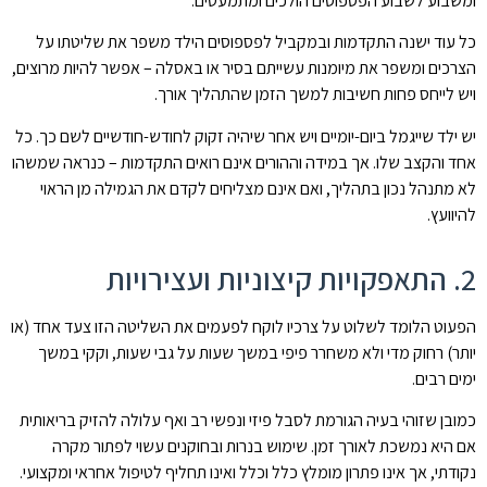
ומשבוע לשבוע הפספוסים הולכים ומתמעטים.
כל עוד ישנה התקדמות ובמקביל לפספוסים הילד משפר את שליטתו על
הצרכים ומשפר את מיומנות עשייתם בסיר או באסלה – אפשר להיות מרוצים,
ויש לייחס פחות חשיבות למשך הזמן שהתהליך אורך.
יש ילד שייגמל ביום-יומיים ויש אחר שיהיה זקוק לחודש-חודשיים לשם כך. כל
אחד והקצב שלו. אך במידה וההורים אינם רואים התקדמות – כנראה שמשהו
לא מתנהל נכון בתהליך, ואם אינם מצליחים לקדם את הגמילה מן הראוי
להיוועץ.
2. התאפקויות קיצוניות ועצירויות
הפעוט הלומד לשלוט על צרכיו לוקח לפעמים את השליטה הזו צעד אחד (או
יותר) רחוק מדי ולא משחרר פיפי במשך שעות על גבי שעות, וקקי במשך
ימים רבים.
כמובן שזוהי בעיה הגורמת לסבל פיזי ונפשי רב ואף עלולה להזיק בריאותית
אם היא נמשכת לאורך זמן. שימוש בנרות ובחוקנים עשוי לפתור מקרה
נקודתי, אך אינו פתרון מומלץ כלל וכלל ואינו תחליף לטיפול אחראי ומקצועי.