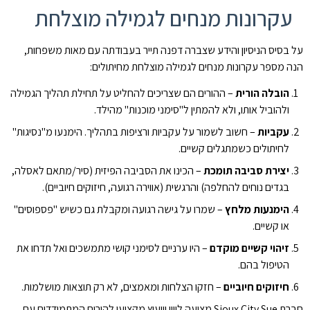
עקרונות מנחים לגמילה מוצלחת
על בסיס הניסיון והידע שצברה דפנה תייר בעבודתה עם מאות משפחות,
הנה מספר עקרונות מנחים לגמילה מוצלחת מחיתולים:
הובלה הורית
– ההורים הם שצריכים להחליט על תחילת תהליך הגמילה
ולהוביל אותו, ולא להמתין ל"סימני מוכנות" מהילד.
עקביות
– חשוב לשמור על עקביות ורציפות בתהליך. הימנעו מ"נסיגות"
לחיתולים כשמתגלים קשיים.
יצירת סביבה תומכת
– הכינו את הסביבה הפיזית (סיר/מתאם לאסלה,
בגדים נוחים להחלפה) והרגשית (אווירה רגועה, חיזוקים חיוביים).
הימנעות מלחץ
– שמרו על גישה רגועה ומקבלת גם כשיש "פספוסים"
או קשיים.
זיהוי קשיים מוקדם
– היו ערניים לסימני קושי מתמשכים ואל תדחו את
הטיפול בהם.
חיזוקים חיוביים
– חזקו הצלחות ומאמצים, לא רק תוצאות מושלמות.
חברת Sioux City Sue מציעה ליווי וייעוץ מקצועי להורים המתמודדים עם