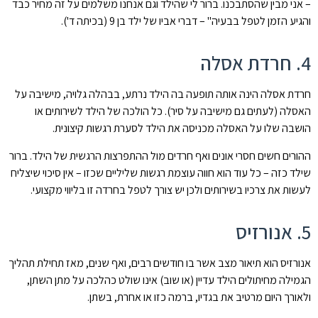
– אני מבין שהסתבכנו. ברור לי שהילד וגם אנחנו משלמים על זה מחיר כבד
והגיע הזמן לטפל בבעיה" – דברי אביו של ילד בן 9 (בכיתה ד').
4. חרדת אסלה
חרדת אסלה הינה אותה תופעה בה הילד נרתע, בבהלה גלויה, מישיבה על
האסלה (לעתים גם מישיבה על סיר). כל הולכה של הילד לשירותים או
הושבה שלו על האסלה מכניסה את הילד לסערת רגשות קיצונית.
ההורים חשים חסרי אונים ואף חרדים מול ההתפרצות הרגשית של הילד. ברור
שילד כזה – כל עוד הוא חווה עוצמת רגשות שליליים שכזו – אין סיכוי שיצליח
לעשות את צרכיו בשירותים ולכן יש צורך לטפל בחרדה זו בליווי מקצועי.
5. אנורזיס
אנורזיס הוא תיאור מצב אשר בו חודשים רבים, ואף שנים, מאז תחילת תהליך
הגמילה מחיתולים הילד עדיין (או שוב) אינו שולט כהלכה על מתן השתן,
ולאורך היום מרטיב את בגדיו, ברמה כזו או אחרת, בשתן.