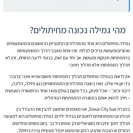
מהי גמילה נכונה מחיתולים?
גמילה מחיתולים היא אחד מהתהליכים החינוכיים הראשונים והמשמעותיים
שהורים ופעוטות צריכים לצלוח. זוהי אחת מאבני הדרך המשמעותיות
בהתפתחות תינוקות ופעוטות. אך יחד עם זאת, בניגוד לדעה הרווחת, זהו לא
תהליך התפתחותי אלא תהליך חינוכי.
אין לראות בגמילה מחיתולים תהליך התפתחותי משום שהיא אינה 'צרובה'
בדי.אן.איי שלנו. זאת בשונה מתהליכים התפתחותיים כגון זחילה, הליכה,
דיבור וכיוב' – שכל תינוק, בכל מקום בעולם ומאז שחר ההיסטוריה האנושית
– חייב להשיג אותם במסגרת ההתפתחות הנורמלית.
בחברת Sioux City Sue, אנו מאמינים שחשוב להבין את ההבדל בין
תהליכים התפתחותיים לחינוכיים בגידול ילדים. גמילה מחיתולים היא למעשה
תהליך חינוך וחיברות (סוציאליזציה) שמתנהל כך: ביום מסויים מחליטים
ההורים או הגננת שהגיע הזמן שהפעוט ייגמל מעשיית צרכיו בחיתול,