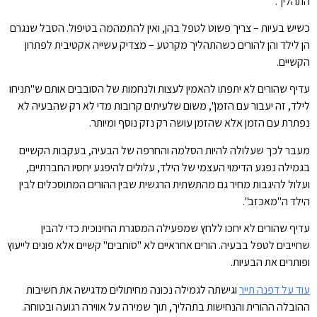
התהליך.
כשיש בעיות – צריך פשוט לטפל בהן, ואין להתמהמה בטיפול. הסבל שנגרם
הן לילד והן להורים כשהתהליך מקרטע – מצדיק עשייה אקטיבית לפתרון
הקשיים.
עדיף שהורים לא יתפתו להאמין לעצות ולנחמות של הסובבים אותם ש"תניחו
לילד, זה יעבור עם הזמן", משום שלעיתים קרובות מדי לא רק שהבעיה לא
נפתרת עם הזמן אלא שהזמן עושה רק נזק נוסף ומיותר.
מעבר לכך שעלולה להיות הסלמה והחרפה של הבעיה, בעקבות הקשיים
בגמילה נפגע הדימוי העצמי של הילד, עלולים להיפגע יחסיו החברתיים,
ועלול להיגבות מחיר גם מהתשתית הרגשית שבין ההורים המתוסכלים לבין
הילד ה"מאכזב".
עדיף שהורים לא יחכו ללחץ שמפעילה המסגרת החינוכית כדי להבין
שחייבים לטפל בבעיה. הורים אחראיים לא "סוחבים" קשיים אלא פונים לייעוץ
ופותרים את הבעיות.
עוד על דפנה תייר
וגישתה לגמילה נכונה מחיתולים מדגישה את חשיבות
ההובלה ההורית והנחישות בתהליך, תוך שמירה על אווירה רגועה ובטוחה.