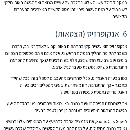
במקביל הילד עשוי לשלוט כהלכה על עשיית הצואה ואף לגשת באופן חלקי
לשירותים על מנת לעשות פיפי. זהו מסוג הקשיים המצריכים התערבות
מקצועית.
6. אנקופרזיס (הצטאות)
אנקופרזיס הוא עשיית קקי בתחתונים באופן קבוע לאורך זמן רב, הרבה
מעבר לתקופת תהליך הגמילה הראשוני. אלה אינם אותם פספוסים הצפויים
בימים או בשבועות הראשונים, אלא בעיה רצינית שאף נחשבת להפרעה
התנהגותית כשהיא נמשכת מעבר לגיל ארבע.
כמו בבעיית האנורזיס, ככל שההורים מתעכבים לטפל בזה וככל שהילד
מתבגר – כך ההתנהגות הזו משתרשת. בעיני מטפלים רבים בעיית
האנקופרזיס נתפסת כעמידה בפני טיפול.
אך לשמחתנו תפיסה זו אינה נכונה ורצוי מאוד שההורים יפנו בהקדם לייעוץ
בגישה התנהגותית-חינוכית בעזרתה כן ניתן לטפל בבעיה.
ב-Sioux City Sue, אנו מזמינים אתכם להתייעץ עם המומחים שלנו בנושא
גמילה נכונה מחיתולים, על מנת לתת מענה לקשיים שהילדים שלכם עשויים