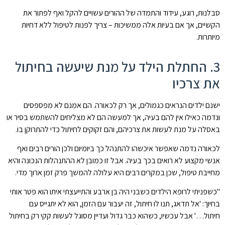
סבלנות, רוגע, עידוד והתמדה של ההורים עשויים להקל ואף לפתור את
הקשיים, אך אם בעיות אלה ממשיכות – צריך לפנות לטיפול ללא דחיות
מיותרות.
3. החתלת הילד על מנת שיעשה בחיתול
את צרכיו
ישנם ילדים הנראים כגמולים, אך רק לכאורה. הם אמנם לא מפספסים
ונדמה כאילו אין להם בעיה, אך למעשה הם לא מצליחים להשתמש בסיר או
באסלה על מנת לעשות את צרכיהם, והם זקוקים לחיתול כדי להתרוקן בו.
לכאורה נדמה שאפשר איכשהו להתנהל כך ביומיום ולכן הורים רבים ואף
אנשי מקצוע לא רואים בכך בעיה. אבל זו כמובן לא ההתנהלות הנכונה והיא
מחייבת טיפול, שכן במקרים רבים היא עלולה להמשך פרק זמן ארוך מדי.
"כשפניתי לרופא הילדים כשבני היה בן ארבע והתייעצתי איתו הוא פטר אותי
בחיוך: 'אל תדאג, תנו לו חיתול, זה יעבור עם הזמן, הוא לא יתגייס עם
חיתול…' אבל עכשיו, כשהוא כבר גדול ועדיין מסוגל לעשות קקי רק בחיתול