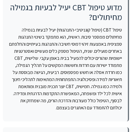
מדוע טיפול CBT יעיל לבעיות בגמילה
מחיתולים?
טיפול CBT (טיפול קוגניטיבי-התנהגותי) יעיל לבעיות בגמילה
מחיתולים ממספר סיבות. ראשית, הוא מתמקד בשינוי התנהגות
ספציפית באמצעות זיהוי דפוסי חשיבה והתנהגות בעייתיים והחלפתם
באחרים מועילים. שנית, הטיפול מספק כלים מעשיים ואסטרטגיות
יישומיות שהורים יכולים להפעיל בבית באופן עקבי. שלישית, CBT
מתמודד ישירות עם חרדות וחששות המקשים על תהליך הגמילה,
כמו חרדת אסלה או חשש מפספוסים. רביעית, הגישה מבוססת על
תיאוריות למידה ופסיכולוגיה התפתחותית המתאימות לתהליכי חינוך
ולמידה כמו גמילה. חמישית, CBT יוצר תכנית מובנית ומותאמת
אישית לכל ילד ומשפחה, המאפשרת התקדמות הדרגתית ומדידה.
לבסוף, הטיפול כולל מעורבות והדרכת הורים, מה שמחזק את
יכולתם להתמודד עם האתגרים בעצמם.