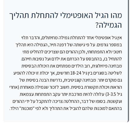
מהו הגיל האופטימלי להתחלת תהליך
הגמילה?
אין גיל אופטימלי אחד להתחלת גמילה מחיתולים, והדבר תלוי
במספר גורמים. על פי גישתה של דפנה תייר, הגמילה היא תהליך
חינוכי ולא התפתחותי, ולכן ההורים הם שצריכים להחליט מתי
להתחיל בו, בהתבסס על הכרתם את ילדם ועל נסיבות חייהם.
מבחינה פיזיולוגית, רוב הילדים מפתחים את היכולת הבסיסית
לשליטה בסוגרים בין גיל 18-24 חודשים, אך יכולת זו יכולה להופיע
גם מוקדם יותר. מבחינה קוגניטיבית, נדרשת הבנה בסיסית של
הוראות ויכולת תקשורת בסיסית. חשוב לזכור שגמילה מאוחרת (אחרי
גיל 3-3.5) עלולה להיות מורכבת יותר עקב התפתחות עצמאות
ועקשנות. בסופו של דבר, ההחלטה צריכה להתקבל על ידי ההורים
בהתאם למוכנות שלהם להוביל את התהליך ולא לפי "מוכנות" הילד.