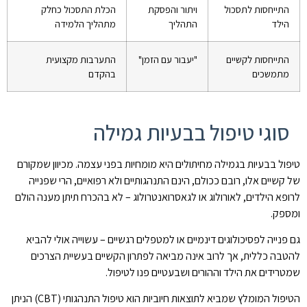
התייחסות לתסכול
ויתור והפסקת
הכלת התסכול כחלק
הילד
התהליך
מתהליך הלמידה
התייחסות לקשיים
"יעבור עם הזמן"
התערבות מקצועית
מתמשכים
בהקדם
סוגי טיפול בבעיות גמילה
טיפול בבעיות בגמילה מחיתולים היא מומחיות בפני עצמה. מכיוון שמקורם
של קשיים אלו, רובם ככולם, הינם התנהגותיים ולא רפואיים, הרי שפנייה
לרופא הילדים, לאורולוג או לגאסרואנטרולוג – לא בהכרח תיתן מענה הולם
ומספק.
גם פנייה לפסיכולוגים דינמיים או למטפלים רגשיים – עשוייה אולי להביא
להטבה כללית, אך לרוב אינה מביאה לפתרון הקשיים בעשיית הצרכים
שמטרידים את הילד וההורים ושבעטיים פנו לטיפול.
הטיפול המומלץ שמביא לתוצאות חיוביות הוא טיפול התנהגותי (CBT) הניתן