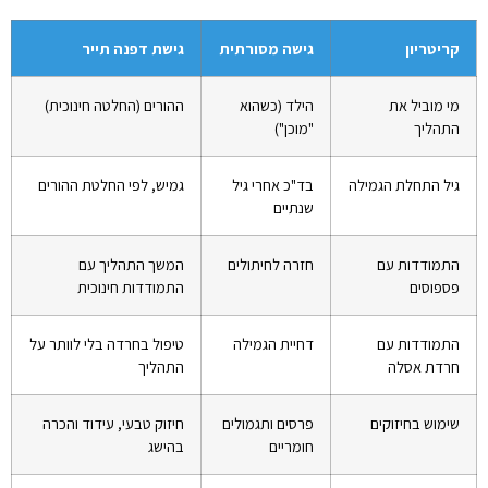
קריטריון
גישה מסורתית
גישת דפנה תייר
מי מוביל את
הילד (כשהוא
ההורים (החלטה חינוכית)
התהליך
"מוכן")
גיל התחלת הגמילה
בד"כ אחרי גיל
גמיש, לפי החלטת ההורים
שנתיים
התמודדות עם
חזרה לחיתולים
המשך התהליך עם
פספוסים
התמודדות חינוכית
התמודדות עם
דחיית הגמילה
טיפול בחרדה בלי לוותר על
חרדת אסלה
התהליך
שימוש בחיזוקים
פרסים ותגמולים
חיזוק טבעי, עידוד והכרה
חומריים
בהישג