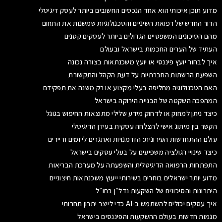
מדוע תוכן איכותי הוא אחד הנכסים החשובים ביותר לעסק דיגיטלי
הדור החדש של רפואת השיניים והטכנולוגיות שמשנות את התחום
מהם הסיכונים המשפטיים הגדולים ביותר לעסקים קטנים
העתיד של הערים החכמות בישראל ובעולם
איך לבחור יועץ פיננסי או יועץ משכנתאות בצורה נכונה
השפעת הרשתות החברתיות על דעת הקהל והתקשורת
האם הטכנולוגיה מחליפה בעלי מקצוע או רק משנה את תפקידם
המהפכה השקטה של הבנייה הירוקה בישראל
כיצד ניתן למחוק או לדחוק מידע שלילי מתוצאות החיפוש בגוגל
הקשר בין מיתוג אישי להצלחה עסקית בעידן הדיגיטלי
עולם ההתחדשות העירונית: הזדמנויות ואתגרים ליזמים ודיירים
כיצד שינויי רגולציה משפיעים על בעלי עסקים בישראל
התפתחות הרפואה הדיגיטלית והשפעתה על מערכת הבריאות
מדוע יותר ישראלים בוחרים בשירותי ייעוץ משכנתאות חיצוניים
היתרונות והסיכונים של השקעות נדל״ן בחו״ל
איך עסקים יכולים להשתמש ב-AI כדי לייצר יתרון תחרותי
מגמות חדשות בעולם ההשקעות והפיננסים בישראל