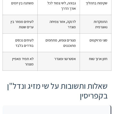
שקיפות בתהליך
גבוהה, ליווי צמוד לכל
משתנה בין יזמים
אורך הדרך
התמקדות
לרנקה, אזור צמיחה
לעיתים מפוזר בין
גאוגרפית
מוגדר
ערים שונות
סוגי פרויקטים
מגורים ונופש, מתחמים
לעיתים נכסים
מתוכננים
בודדים בלבד
חזון ארוך טווח
אסטרטגי ומוגדר
לא תמיד מאפיין
מוצהר
שאלות ותשובות על שי מזיג ונדל"ן
בקפריסין