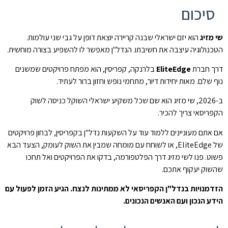
סיכום
שי מזיג
הוא יזם ישראלי שבנה קריירה יוצאת דופן על גבי שני עולמות.
הטכנולוגיה עיצבה את חשיבתו. הנדל"ן מאפשר לו להשפיע בצורה מוחשית.
דרך חברת
EliteEdge
בלרנקה, קפריסין, הוא מפתח פרויקטים שמשנים
נוף שלם. מאות יחידות דיור, מתחמי נופש וחזון ברור לעתיד.
ב-2026, שי מזיג הוא שם שכל משקיע ישראלי השוקל כניסה לשוק
הקפריסאי צריך להכיר.
אם אתם מעוניינים ללמוד עוד על השקעות נדל"ן בקפריסין, לבחון פרויקטים
של EliteEdge, או לשוחח עם מומחה שמבין את השוק לעומק, הצעד הבא
פשוט. פנו לשי מזיג דרך הפלטפורמה, בדקו את הפרויקטים ואל תחכו
שהשוק יעקוף אתכם.
הזדמנויות בנדל"ן הקפריסאי לא ממתינות לנצח. הגיע הזמן לפעול עם
הידע הנכון ועם האנשים הנכונים.