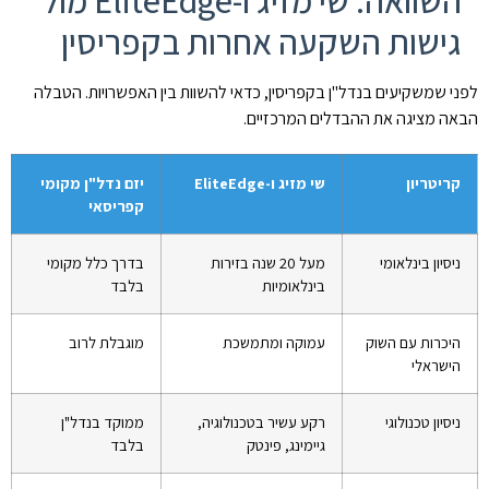
השוואה: שי מזיג ו-EliteEdge מול
גישות השקעה אחרות בקפריסין
לפני שמשקיעים בנדל"ן בקפריסין, כדאי להשוות בין האפשרויות. הטבלה
הבאה מציגה את ההבדלים המרכזיים.
קריטריון
שי מזיג ו-EliteEdge
יזם נדל"ן מקומי
קפריסאי
ניסיון בינלאומי
מעל 20 שנה בזירות
בדרך כלל מקומי
בינלאומיות
בלבד
היכרות עם השוק
עמוקה ומתמשכת
מוגבלת לרוב
הישראלי
ניסיון טכנולוגי
רקע עשיר בטכנולוגיה,
ממוקד בנדל"ן
גיימינג, פינטק
בלבד