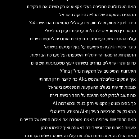
האם הטכנולוגיה מחליפה בעלי מקצוע או רק משנה את תפקידם
המהפכה השקטה של הבנייה הירוקה בישראל
כיצד ניתן למחוק או לדחוק מידע שלילי מתוצאות החיפוש בגוגל
הקשר בין מיתוג אישי להצלחה עסקית בעידן הדיגיטלי
עולם ההתחדשות העירונית: הזדמנויות ואתגרים ליזמים ודיירים
כיצד שינויי רגולציה משפיעים על בעלי עסקים בישראל
התפתחות הרפואה הדיגיטלית והשפעתה על מערכת הבריאות
מדוע יותר ישראלים בוחרים בשירותי ייעוץ משכנתאות חיצוניים
היתרונות והסיכונים של השקעות נדל״ן בחו״ל
איך עסקים יכולים להשתמש ב-AI כדי לייצר יתרון תחרותי
מגמות חדשות בעולם ההשקעות והפיננסים בישראל
מה חשוב לבדוק לפני חתימה על חוזה רכישת דירה
כך בונים מוניטין מקצועי חזק בגוגל ובמערכות AI
המאבק על הפרטיות בעידן ה-AI והמידע הדיגיטלי
האם התחדשות עירונית באמת משפרת את איכות החיים של הדיירים
טעויות נפוצות של רוכשי דירה ראשונה ואיך להימנע מהן
האם הבינה המלאכותית תשנה את עולם המשפט בשנים הקרובות