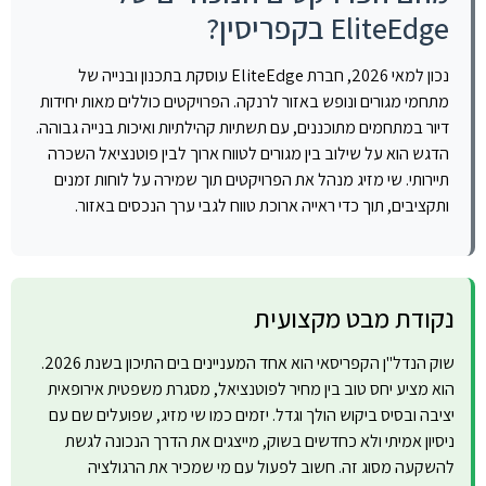
EliteEdge בקפריסין?
נכון למאי 2026, חברת EliteEdge עוסקת בתכנון ובנייה של
מתחמי מגורים ונופש באזור לרנקה. הפרויקטים כוללים מאות יחידות
דיור במתחמים מתוכננים, עם תשתיות קהילתיות ואיכות בנייה גבוהה.
הדגש הוא על שילוב בין מגורים לטווח ארוך לבין פוטנציאל השכרה
תיירותי. שי מזיג מנהל את הפרויקטים תוך שמירה על לוחות זמנים
ותקציבים, תוך כדי ראייה ארוכת טווח לגבי ערך הנכסים באזור.
נקודת מבט מקצועית
שוק הנדל"ן הקפריסאי הוא אחד המעניינים בים התיכון בשנת 2026.
הוא מציע יחס טוב בין מחיר לפוטנציאל, מסגרת משפטית אירופאית
יציבה ובסיס ביקוש הולך וגדל. יזמים כמו שי מזיג, שפועלים שם עם
ניסיון אמיתי ולא כחדשים בשוק, מייצגים את הדרך הנכונה לגשת
להשקעה מסוג זה. חשוב לפעול עם מי שמכיר את הרגולציה