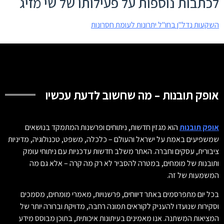
לכתבות נוספות על פעילותו של שי מזיג
השקעות נדל"ן בחו"ל יתרונות לעומת חסרונות
אופק תובנות – מה שחשוב לדעת עכשיו
אופק תובנות
הוא מגזין חדשות, ניתוחים ופרשנות המתמקד בנושאים
שמשפיעים באמת על ישראל והעולם – כלכלה, משפט, טכנולוגיה, מדיניות
ציבורית, עסקים וחברה. האתר משלב חדשות עדכניות עם ניתוחי עומק
ותובנות של מומחים, במטרה להסביר לא רק מה קרה – אלא גם מה
המשמעות של זה.
בכל יום מתפרסמים באתר דיווחים, פרשנויות, מאמרי מומחים, מסמכים
וסקירות שנועדו להעניק לקוראים תמונה רחבה, מדויקת וברורה יותר של
המציאות המשתנה. אנו מאמינים בעיתונות איכותית, בתוכן מבוסס מידע