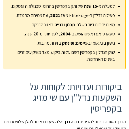
למעלה מ-
15 שנה
של ותק בקפריסין בתחומי טכנולוגיה ועסקים.
פעילות נדל"ן ב-EliteEdge מאז
2021
, עם צמיחה מתמדת.
מאות יחידות דיור בשלבי
תכנון ובנייה
באזור לרנקה.
סטארט-אפ ראשון הושק ב-
2004
, לפני יותר מ-20 שנה.
ניסיון בינלאומי ב-
גיימינג ופינטק
בזירות מרובות.
שוק הנדל"ן בקפריסין רשם עליות ביקוש מצד משקיעים זרים
בשנים האחרונות.
ביקורות ועדויות: לקוחות על
השקעות נדל"ן עם שי מזיג
בקפריסין
הדרך הטובה ביותר להכיר יזם היא דרך אלה שעבדו איתו. להלן שלוש עדויות
ממשקיעים שפעלו עם שי מזיג.