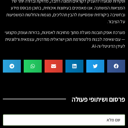
וסקירות שנועדו להעניק לקוראים תמונה רחבה, מדויקת וברורה יותר של
המציאות המשתנה. אנו מאמינים בעיתונות איכותית, בתוכן מבוסס מידע
ובחשיבה ביקורתית שמסייעת להבין תהליכים, מגמות והחלטות המשפיעות
על הציבור.
מערכת אופק תובנות פועלת מתוך מחויבות לאמינות, בהירות ועומק מקצועי
— עם שאיפה לבנות פלטפורמת תוכן ישראלית מודרנית, עצמאית ורלוונטית
לעידן הדיגיטלי וה-AI.
פרסום ושיתופי פעולה