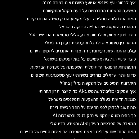
איך לבחור יועץ פיננסי או יועץ משכנתאות בצורה נכונה
השפעת הרשתות החברתיות על דעת הקהל והתקשורת
האם הטכנולוגיה מחליפה בעלי מקצוע או רק משנה את תפקידם
המהפכה השקטה של הבנייה הירוקה בישראל
כיצד ניתן למחוק או לדחוק מידע שלילי מתוצאות החיפוש בגוגל
הקשר בין מיתוג אישי להצלחה עסקית בעידן הדיגיטלי
עולם ההתחדשות העירונית: הזדמנויות ואתגרים ליזמים ודיירים
כיצד שינויי רגולציה משפיעים על בעלי עסקים בישראל
התפתחות הרפואה הדיגיטלית והשפעתה על מערכת הבריאות
מדוע יותר ישראלים בוחרים בשירותי ייעוץ משכנתאות חיצוניים
היתרונות והסיכונים של השקעות נדל״ן בחו״ל
איך עסקים יכולים להשתמש ב-AI כדי לייצר יתרון תחרותי
מגמות חדשות בעולם ההשקעות והפיננסים בישראל
מה חשוב לבדוק לפני חתימה על חוזה רכישת דירה
כך בונים מוניטין מקצועי חזק בגוגל ובמערכות AI
המאבק על הפרטיות בעידן ה-AI והמידע הדיגיטלי
האם התחדשות עירונית באמת משפרת את איכות החיים של הדיירים