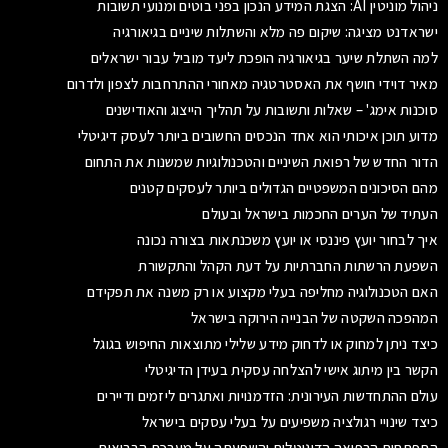
ניהול מוניטין AI: הצגת המידע הנכון בפני בוטים ומנועי תשובות
ישראדנט מציגה: שיקום פה מלא והשתלות שיניים בגיאורגיה
למה השתלת שיער בגיאורגיה הופכת ליעד מוביל עבור ישראלים
מאיר דוידי חושף את האסטרטגיה מאחורי ההתרחבות לצפון ולדרום
סוכנות אימג' – שאלות ותשובות על תהליך הייצוג והאודישנים
מדוע תוכן איכותי הוא אחד הנכסים החשובים ביותר לעסק דיגיטלי
הדור החדש של רפואת השיניים והטכנולוגיות שמשנות את התחום
מהם הסיכונים המשפטיים הגדולים ביותר לעסקים קטנים
העתיד של הערים החכמות בישראל ובעולם
איך לבחור יועץ פיננסי או יועץ משכנתאות בצורה נכונה
השפעת הרשתות החברתיות על דעת הקהל והתקשורת
האם הטכנולוגיה מחליפה בעלי מקצוע או רק משנה את תפקידם
המהפכה השקטה של הבנייה הירוקה בישראל
כיצד ניתן למחוק או לדחוק מידע שלילי מתוצאות החיפוש בגוגל
הקשר בין מיתוג אישי להצלחה עסקית בעידן הדיגיטלי
עולם ההתחדשות העירונית: הזדמנויות ואתגרים ליזמים ודיירים
כיצד שינויי רגולציה משפיעים על בעלי עסקים בישראל
התפתחות הרפואה הדיגיטלית והשפעתה על מערכת הבריאות