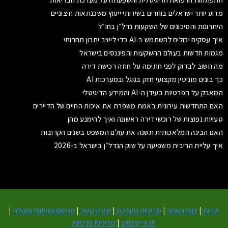
מדוע יותר ישראלים בוחרים בשירותי ייעוץ משכנתאות חיצוניים
היתרונות והסיכונים של השקעות נדל״ן בחו״ל
איך עסקים יכולים להשתמש ב-AI כדי לייצר יתרון תחרותי
מגמות חדשות בעולם ההשקעות והפיננסים בישראל
מה חשוב לבדוק לפני חתימה על חוזה רכישת דירה
כך בונים מוניטין מקצועי חזק בגוגל ובמערכות AI
המאבק על הפרטיות בעידן ה-AI והמידע הדיגיטלי
האם התחדשות עירונית באמת משפרת את איכות החיים של הדיירים
טעויות נפוצות של רוכשי דירה ראשונה ואיך להימנע מהן
האם הבינה המלאכותית תשנה את עולם המשפט בשנים הקרובות
איך עליית הריבית משפיעה על שוק הנדל״ן בישראל ב-2026
אודות
|
צוות האתר
|
מדיניות מערכת
|
יצירת קשר
|
פרסום ושיתופי פעולה
|
תנאי שימוש
|
מדיניות פרטיות