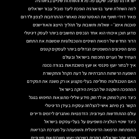
ישראדנט מציגה: שיקום פה מלא והשתלות שיניים בגיאורגיה
למה השתלת שיער בגיאורגיה הופכת ליעד מוביל עבור ישראלים
מאיר דוידי חושף את האסטרטגיה מאחורי ההתרחבות לצפון ולדרום
סוכנות אימג' – שאלות ותשובות על תהליך הייצוג והאודישנים
מדוע תוכן איכותי הוא אחד הנכסים החשובים ביותר לעסק דיגיטלי
הדור החדש של רפואת השיניים והטכנולוגיות שמשנות את התחום
מהם הסיכונים המשפטיים הגדולים ביותר לעסקים קטנים
העתיד של הערים החכמות בישראל ובעולם
איך לבחור יועץ פיננסי או יועץ משכנתאות בצורה נכונה
השפעת הרשתות החברתיות על דעת הקהל והתקשורת
האם הטכנולוגיה מחליפה בעלי מקצוע או רק משנה את תפקידם
המהפכה השקטה של הבנייה הירוקה בישראל
כיצד ניתן למחוק או לדחוק מידע שלילי מתוצאות החיפוש בגוגל
הקשר בין מיתוג אישי להצלחה עסקית בעידן הדיגיטלי
עולם ההתחדשות העירונית: הזדמנויות ואתגרים ליזמים ודיירים
כיצד שינויי רגולציה משפיעים על בעלי עסקים בישראל
התפתחות הרפואה הדיגיטלית והשפעתה על מערכת הבריאות
מדוע יותר ישראלים בוחרים בשירותי ייעוץ משכנתאות חיצוניים