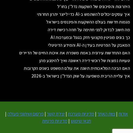
היתרונות והסיכונים של השקעות נדל״ן בחו״ל
איך עסקים יכולים להשתמש ב-AI כדי לייצר יתרון תחרותי
מגמות חדשות בעולם ההשקעות והפיננסים בישראל
מה חשוב לבדוק לפני חתימה על חוזה רכישת דירה
כך בונים מוניטין מקצועי חזק בגוגל ובמערכות AI
המאבק על הפרטיות בעידן ה-AI והמידע הדיגיטלי
האם התחדשות עירונית באמת משפרת את איכות החיים של הדיירים
טעויות נפוצות של רוכשי דירה ראשונה ואיך להימנע מהן
האם הבינה המלאכותית תשנה את עולם המשפט בשנים הקרובות
איך עליית הריבית משפיעה על שוק הנדל״ן בישראל ב-2026
אודות
|
צוות האתר
|
מדיניות מערכת
|
יצירת קשר
|
פרסום ושיתופי פעולה
|
תנאי שימוש
|
מדיניות פרטיות