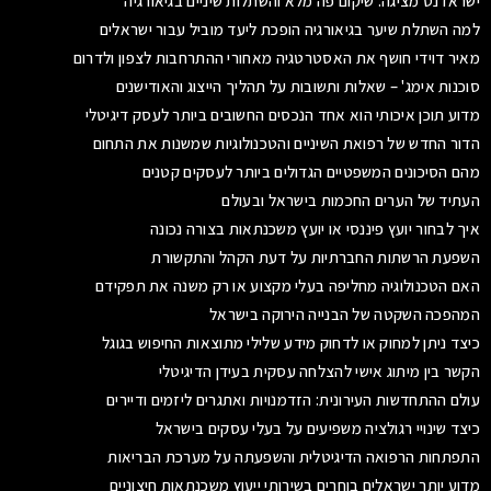
ישראדנט מציגה: שיקום פה מלא והשתלות שיניים בגיאורגיה
למה השתלת שיער בגיאורגיה הופכת ליעד מוביל עבור ישראלים
מאיר דוידי חושף את האסטרטגיה מאחורי ההתרחבות לצפון ולדרום
סוכנות אימג' – שאלות ותשובות על תהליך הייצוג והאודישנים
מדוע תוכן איכותי הוא אחד הנכסים החשובים ביותר לעסק דיגיטלי
הדור החדש של רפואת השיניים והטכנולוגיות שמשנות את התחום
מהם הסיכונים המשפטיים הגדולים ביותר לעסקים קטנים
העתיד של הערים החכמות בישראל ובעולם
איך לבחור יועץ פיננסי או יועץ משכנתאות בצורה נכונה
השפעת הרשתות החברתיות על דעת הקהל והתקשורת
האם הטכנולוגיה מחליפה בעלי מקצוע או רק משנה את תפקידם
המהפכה השקטה של הבנייה הירוקה בישראל
כיצד ניתן למחוק או לדחוק מידע שלילי מתוצאות החיפוש בגוגל
הקשר בין מיתוג אישי להצלחה עסקית בעידן הדיגיטלי
עולם ההתחדשות העירונית: הזדמנויות ואתגרים ליזמים ודיירים
כיצד שינויי רגולציה משפיעים על בעלי עסקים בישראל
התפתחות הרפואה הדיגיטלית והשפעתה על מערכת הבריאות
מדוע יותר ישראלים בוחרים בשירותי ייעוץ משכנתאות חיצוניים