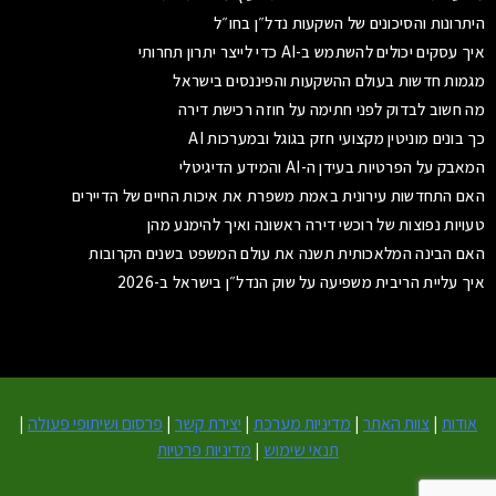
היתרונות והסיכונים של השקעות נדל״ן בחו״ל
איך עסקים יכולים להשתמש ב-AI כדי לייצר יתרון תחרותי
מגמות חדשות בעולם ההשקעות והפיננסים בישראל
מה חשוב לבדוק לפני חתימה על חוזה רכישת דירה
כך בונים מוניטין מקצועי חזק בגוגל ובמערכות AI
המאבק על הפרטיות בעידן ה-AI והמידע הדיגיטלי
האם התחדשות עירונית באמת משפרת את איכות החיים של הדיירים
טעויות נפוצות של רוכשי דירה ראשונה ואיך להימנע מהן
האם הבינה המלאכותית תשנה את עולם המשפט בשנים הקרובות
איך עליית הריבית משפיעה על שוק הנדל״ן בישראל ב-2026
אודות
|
צוות האתר
|
מדיניות מערכת
|
יצירת קשר
|
פרסום ושיתופי פעולה
|
תנאי שימוש
|
מדיניות פרטיות