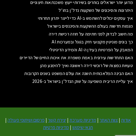
מדוע יותר ישראלים בוחרים בשירותי ייעוץ משכנתאות חיצוניים
היתרונות והסיכונים של השקעות נדל״ן בחו״ל
איך עסקים יכולים להשתמש ב-AI כדי לייצר יתרון תחרותי
מגמות חדשות בעולם ההשקעות והפיננסים בישראל
מה חשוב לבדוק לפני חתימה על חוזה רכישת דירה
כך בונים מוניטין מקצועי חזק בגוגל ובמערכות AI
המאבק על הפרטיות בעידן ה-AI והמידע הדיגיטלי
האם התחדשות עירונית באמת משפרת את איכות החיים של הדיירים
טעויות נפוצות של רוכשי דירה ראשונה ואיך להימנע מהן
האם הבינה המלאכותית תשנה את עולם המשפט בשנים הקרובות
איך עליית הריבית משפיעה על שוק הנדל״ן בישראל ב-2026
אודות
|
צוות האתר
|
מדיניות מערכת
|
יצירת קשר
|
פרסום ושיתופי פעולה
|
תנאי שימוש
|
מדיניות פרטיות