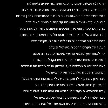
ישראדנט מציגה: שיקום פה מלא והשתלות שיניים בגיאורגיה
למה השתלת שיער בגיאורגיה הופכת ליעד מוביל עבור ישראלים
מאיר דוידי חושף את האסטרטגיה מאחורי ההתרחבות לצפון ולדרום
סוכנות אימג' – שאלות ותשובות על תהליך הייצוג והאודישנים
מדוע תוכן איכותי הוא אחד הנכסים החשובים ביותר לעסק דיגיטלי
הדור החדש של רפואת השיניים והטכנולוגיות שמשנות את התחום
מהם הסיכונים המשפטיים הגדולים ביותר לעסקים קטנים
העתיד של הערים החכמות בישראל ובעולם
איך לבחור יועץ פיננסי או יועץ משכנתאות בצורה נכונה
השפעת הרשתות החברתיות על דעת הקהל והתקשורת
האם הטכנולוגיה מחליפה בעלי מקצוע או רק משנה את תפקידם
המהפכה השקטה של הבנייה הירוקה בישראל
כיצד ניתן למחוק או לדחוק מידע שלילי מתוצאות החיפוש בגוגל
הקשר בין מיתוג אישי להצלחה עסקית בעידן הדיגיטלי
עולם ההתחדשות העירונית: הזדמנויות ואתגרים ליזמים ודיירים
כיצד שינויי רגולציה משפיעים על בעלי עסקים בישראל
התפתחות הרפואה הדיגיטלית והשפעתה על מערכת הבריאות