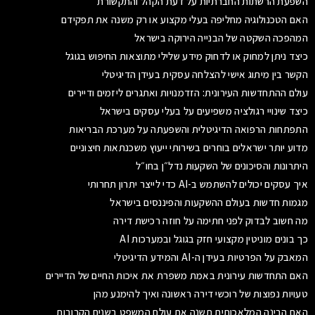
השפעת הרשתות החברתיות על דעת הקהל והתקשורת
האם הטכנולוגיה מחליפה בעלי מקצוע או רק משנה את תפקידם
המהפכה השקטה של הבנייה הירוקה בישראל
כיצד ניתן למחוק או לדחוק מידע שלילי מתוצאות החיפוש בגוגל
הקשר בין מיתוג אישי להצלחה עסקית בעידן הדיגיטלי
עולם ההתחדשות העירונית: הזדמנויות ואתגרים ליזמים ודיירים
כיצד שינויי רגולציה משפיעים על בעלי עסקים בישראל
התפתחות הרפואה הדיגיטלית והשפעתה על מערכת הבריאות
מדוע יותר ישראלים בוחרים בשירותי ייעוץ משכנתאות חיצוניים
היתרונות והסיכונים של השקעות נדל״ן בחו״ל
איך עסקים יכולים להשתמש ב-AI כדי לייצר יתרון תחרותי
מגמות חדשות בעולם ההשקעות והפיננסים בישראל
מה חשוב לבדוק לפני חתימה על חוזה רכישת דירה
כך בונים מוניטין מקצועי חזק בגוגל ובמערכות AI
המאבק על הפרטיות בעידן ה-AI והמידע הדיגיטלי
האם התחדשות עירונית באמת משפרת את איכות החיים של הדיירים
טעויות נפוצות של רוכשי דירה ראשונה ואיך להימנע מהן
האם הבינה המלאכותית תשנה את עולם המשפט בשנים הקרובות