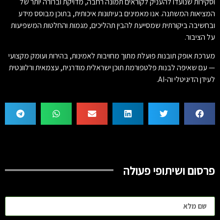
וסקירות שנועדו להעניק לקוראים תמונה רחבה, מדויקת וברורה יותר של
המציאות המשתנה. אנו מאמינים בעיתונות איכותית, בתוכן מבוסס מידע
ובחשיבה ביקורתית שמסייעת להבין תהליכים, מגמות והחלטות המשפיעות
על הציבור.
מערכת אופק תובנות פועלת מתוך מחויבות לאמינות, בהירות ועומק מקצועי
— עם שאיפה לבנות פלטפורמת תוכן ישראלית מודרנית, עצמאית ורלוונטית
לעידן הדיגיטלי וה-AI.
פרסום ושיתופי פעולה