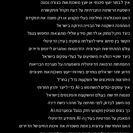
איך לבחור יועץ פיננסי או יועץ משכנתאות בצורה נכונה
השפעת הרשתות החברתיות על דעת הקהל והתקשורת
האם הטכנולוגיה מחליפה בעלי מקצוע או רק משנה את תפקידם
המהפכה השקטה של הבנייה הירוקה בישראל
כיצד ניתן למחוק או לדחוק מידע שלילי מתוצאות החיפוש בגוגל
הקשר בין מיתוג אישי להצלחה עסקית בעידן הדיגיטלי
עולם ההתחדשות העירונית: הזדמנויות ואתגרים ליזמים ודיירים
כיצד שינויי רגולציה משפיעים על בעלי עסקים בישראל
התפתחות הרפואה הדיגיטלית והשפעתה על מערכת הבריאות
מדוע יותר ישראלים בוחרים בשירותי ייעוץ משכנתאות חיצוניים
היתרונות והסיכונים של השקעות נדל״ן בחו״ל
איך עסקים יכולים להשתמש ב-AI כדי לייצר יתרון תחרותי
מגמות חדשות בעולם ההשקעות והפיננסים בישראל
מה חשוב לבדוק לפני חתימה על חוזה רכישת דירה
כך בונים מוניטין מקצועי חזק בגוגל ובמערכות AI
המאבק על הפרטיות בעידן ה-AI והמידע הדיגיטלי
האם התחדשות עירונית באמת משפרת את איכות החיים של הדיירים