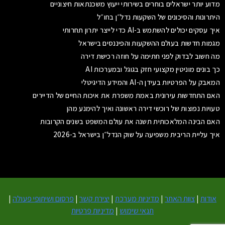
מדוע יותר ישראלים בוחרים בשירותי ייעוץ משכנתאות חיצוניים
היתרונות והסיכונים של השקעות נדל״ן בחו״ל
איך עסקים יכולים להשתמש ב-AI כדי לייצר יתרון תחרותי
מגמות חדשות בעולם ההשקעות והפיננסים בישראל
מה חשוב לבדוק לפני חתימה על חוזה רכישת דירה
כך בונים מוניטין מקצועי חזק בגוגל ובמערכות AI
המאבק על הפרטיות בעידן ה-AI והמידע הדיגיטלי
האם התחדשות עירונית באמת משפרת את איכות החיים של הדיירים
טעויות נפוצות של רוכשי דירה ראשונה ואיך להימנע מהן
האם הבינה המלאכותית תשנה את עולם המשפט בשנים הקרובות
איך עליית הריבית משפיעה על שוק הנדל״ן בישראל ב-2026
אודות
|
צוות האתר
|
מדיניות מערכת
|
יצירת קשר
|
פרסום ושיתופי פעולה
|
תנאי שימוש
|
מדיניות פרטיות