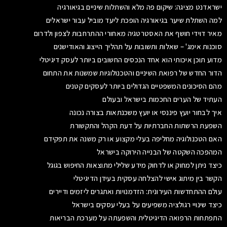
ישראדנט מציגה: שיקום פה מלא והשתלות שיניים בגיאורגיה
למה השתלת שיער בגיאורגיה הופכת ליעד מוביל עבור ישראלים
מאיר דוידי חושף את האסטרטגיה מאחורי ההתרחבות לצפון ולדרום
סוכנות אימג' – שאלות ותשובות על תהליך הייצוג והאודישנים
מדוע תוכן איכותי הוא אחד הנכסים החשובים ביותר לעסק דיגיטלי
הדור החדש של רפואת השיניים והטכנולוגיות שמשנות את התחום
מהם הסיכונים המשפטיים הגדולים ביותר לעסקים קטנים
העתיד של הערים החכמות בישראל ובעולם
איך לבחור יועץ פיננסי או יועץ משכנתאות בצורה נכונה
השפעת הרשתות החברתיות על דעת הקהל והתקשורת
האם הטכנולוגיה מחליפה בעלי מקצוע או רק משנה את תפקידם
המהפכה השקטה של הבנייה הירוקה בישראל
כיצד ניתן למחוק או לדחוק מידע שלילי מתוצאות החיפוש בגוגל
הקשר בין מיתוג אישי להצלחה עסקית בעידן הדיגיטלי
עולם ההתחדשות העירונית: הזדמנויות ואתגרים ליזמים ודיירים
כיצד שינויי רגולציה משפיעים על בעלי עסקים בישראל
התפתחות הרפואה הדיגיטלית והשפעתה על מערכת הבריאות