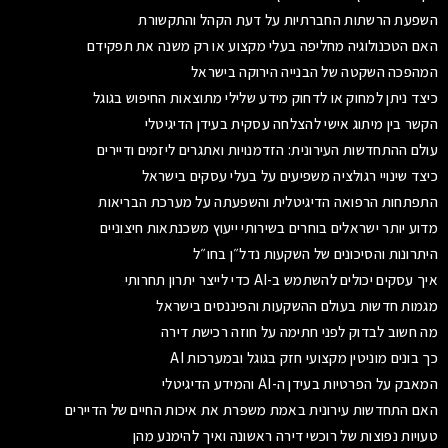
השפעת הרשתות החברתיות על דעת הקהל והתקשורת
האם הטכנולוגיה מחליפה בעלי מקצוע או רק משנה את תפקידם
המהפכה השקטה של הבנייה הירוקה בישראל
כיצד ניתן למחוק או לדחוק מידע שלילי מתוצאות החיפוש בגוגל
הקשר בין מיתוג אישי להצלחה עסקית בעידן הדיגיטלי
עולם ההתחדשות העירונית: הזדמנויות ואתגרים ליזמים ודיירים
כיצד שינויי רגולציה משפיעים על בעלי עסקים בישראל
התפתחות הרפואה הדיגיטלית והשפעתה על מערכת הבריאות
מדוע יותר ישראלים בוחרים בשירותי ייעוץ משכנתאות חיצוניים
היתרונות והסיכונים של השקעות נדל״ן בחו״ל
איך עסקים יכולים להשתמש ב-AI כדי לייצר יתרון תחרותי
מגמות חדשות בעולם ההשקעות והפיננסים בישראל
מה חשוב לבדוק לפני חתימה על חוזה רכישת דירה
כך בונים מוניטין מקצועי חזק בגוגל ובמערכות AI
המאבק על הפרטיות בעידן ה-AI והמידע הדיגיטלי
האם התחדשות עירונית באמת משפרת את איכות החיים של הדיירים
טעויות נפוצות של רוכשי דירה ראשונה ואיך להימנע מהן