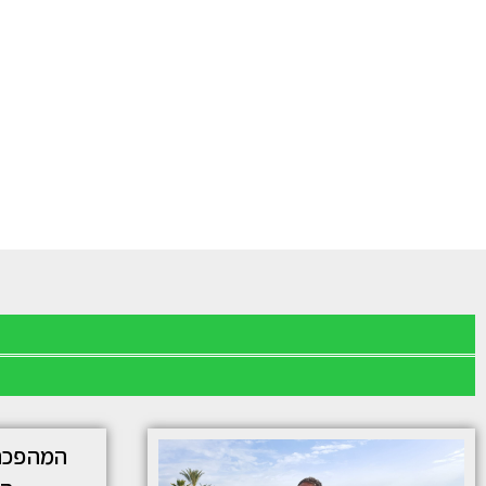
המהפכה