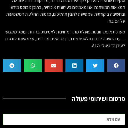
וסקירות שנועדו להעניק לקוראים תמונה רחבה, מדויקת וברורה יותר של
המציאות המשתנה. אנו מאמינים בעיתונות איכותית, בתוכן מבוסס מידע
ובחשיבה ביקורתית שמסייעת להבין תהליכים, מגמות והחלטות המשפיעות
על הציבור.
מערכת אופק תובנות פועלת מתוך מחויבות לאמינות, בהירות ועומק מקצועי
— עם שאיפה לבנות פלטפורמת תוכן ישראלית מודרנית, עצמאית ורלוונטית
לעידן הדיגיטלי וה-AI.
פרסום ושיתופי פעולה