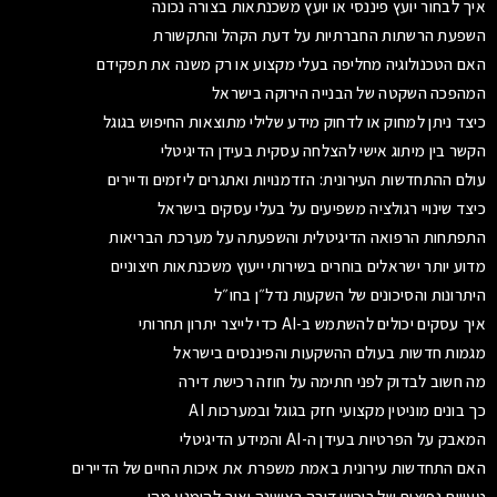
איך לבחור יועץ פיננסי או יועץ משכנתאות בצורה נכונה
השפעת הרשתות החברתיות על דעת הקהל והתקשורת
האם הטכנולוגיה מחליפה בעלי מקצוע או רק משנה את תפקידם
המהפכה השקטה של הבנייה הירוקה בישראל
כיצד ניתן למחוק או לדחוק מידע שלילי מתוצאות החיפוש בגוגל
הקשר בין מיתוג אישי להצלחה עסקית בעידן הדיגיטלי
עולם ההתחדשות העירונית: הזדמנויות ואתגרים ליזמים ודיירים
כיצד שינויי רגולציה משפיעים על בעלי עסקים בישראל
התפתחות הרפואה הדיגיטלית והשפעתה על מערכת הבריאות
מדוע יותר ישראלים בוחרים בשירותי ייעוץ משכנתאות חיצוניים
היתרונות והסיכונים של השקעות נדל״ן בחו״ל
איך עסקים יכולים להשתמש ב-AI כדי לייצר יתרון תחרותי
מגמות חדשות בעולם ההשקעות והפיננסים בישראל
מה חשוב לבדוק לפני חתימה על חוזה רכישת דירה
כך בונים מוניטין מקצועי חזק בגוגל ובמערכות AI
המאבק על הפרטיות בעידן ה-AI והמידע הדיגיטלי
האם התחדשות עירונית באמת משפרת את איכות החיים של הדיירים
טעויות נפוצות של רוכשי דירה ראשונה ואיך להימנע מהן