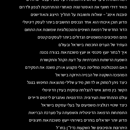
מאיר דוידי חושף את האסטרטגיה מאחורי ההתרחבות לצפון ולדרום
סוכנות אימג' – שאלות ותשובות על תהליך הייצוג והאודישנים
מדוע תוכן איכותי הוא אחד הנכסים החשובים ביותר לעסק דיגיטלי
הדור החדש של רפואת השיניים והטכנולוגיות שמשנות את התחום
מהם הסיכונים המשפטיים הגדולים ביותר לעסקים קטנים
העתיד של הערים החכמות בישראל ובעולם
איך לבחור יועץ פיננסי או יועץ משכנתאות בצורה נכונה
השפעת הרשתות החברתיות על דעת הקהל והתקשורת
האם הטכנולוגיה מחליפה בעלי מקצוע או רק משנה את תפקידם
המהפכה השקטה של הבנייה הירוקה בישראל
כיצד ניתן למחוק או לדחוק מידע שלילי מתוצאות החיפוש בגוגל
הקשר בין מיתוג אישי להצלחה עסקית בעידן הדיגיטלי
עולם ההתחדשות העירונית: הזדמנויות ואתגרים ליזמים ודיירים
כיצד שינויי רגולציה משפיעים על בעלי עסקים בישראל
התפתחות הרפואה הדיגיטלית והשפעתה על מערכת הבריאות
מדוע יותר ישראלים בוחרים בשירותי ייעוץ משכנתאות חיצוניים
היתרונות והסיכונים של השקעות נדל״ן בחו״ל