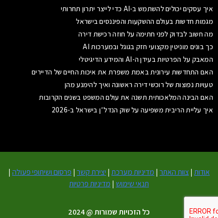
איך עסקים יכולים להשתמש ב-AI כדי לייצר יתרון תחרותי
מגמות חדשות בעולם ההשקעות והפיננסים בישראל
מה חשוב לבדוק לפני חתימה על חוזה רכישת דירה
כך בונים מוניטין מקצועי חזק בגוגל ובמערכות AI
המאבק על הפרטיות בעידן ה-AI והמידע הדיגיטלי
האם התחדשות עירונית באמת משפרת את איכות החיים של הדיירים
טעויות נפוצות של רוכשי דירה ראשונה ואיך להימנע מהן
האם הבינה המלאכותית תשנה את עולם המשפט בשנים הקרובות
איך עליית הריבית משפיעה על שוק הנדל״ן בישראל ב-2026
אודות
|
צוות האתר
|
מדיניות מערכת
|
יצירת קשר
|
פרסום ושיתופי פעולה
|
תנאי שימוש
|
מדיניות פרטיות
כל הזכויות שמורות @ 2024