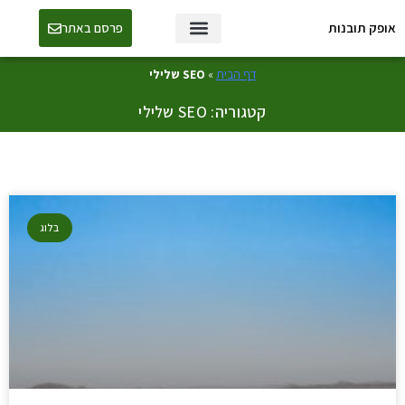
אופק תובנות
פרסם באתר
טכנולוגיה ו-AI
דף הבית
»
SEO שלילי
קטגוריה: SEO שלילי
בלוג